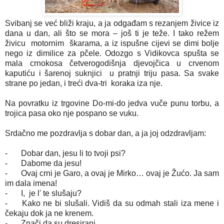
Svibanj se već bliži kraju, a ja odgađam s rezanjem živice iz
dana u dan, ali što se mora – još ti je teže. I tako režem
živicu motornim škarama, a iz ispušne cijevi se dimi bolje
nego iz dimilice za pčele. Odozgo s Vidikovca spušta se
mala crnokosa četverogodišnja djevojčica u crvenom
kaputiću i šarenoj suknjici u pratnji triju pasa. Sa svake
strane po jedan, i treći dva-tri koraka iza nje.
Na povratku iz trgovine Do-mi-do jedva vuče punu torbu, a
trojica pasa oko nje pospano se vuku.
Srdačno me pozdravlja s dobar dan, a ja joj odzdravljam:
-
Dobar dan, jesu li to tvoji psi?
-
Dabome da jesu!
-
Ovaj crni je Garo, a ovaj je Mirko… ovaj je Žućo. Ja sam
im dala imena!
-
I, je l' te slušaju?
-
Kako ne bi slušali. Vidiš da su odmah stali iza mene i
čekaju dok ja ne krenem.
-
Znači da su dresirani.