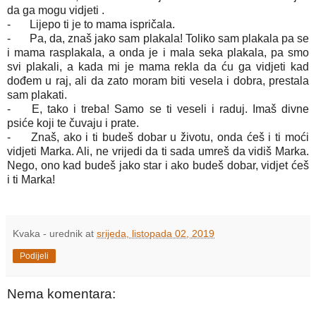
da ga mogu vidjeti .
-
Lijepo ti je to mama ispričala.
-
Pa, da, znaš jako sam plakala! Toliko sam plakala pa se
i mama rasplakala, a onda je i mala seka plakala, pa smo
svi plakali, a kada mi je mama rekla da ću ga vidjeti kad
dođem u raj, ali da zato moram biti vesela i dobra, prestala
sam plakati.
-
E, tako i treba! Samo se ti veseli i raduj. Imaš divne
psiće koji te čuvaju i prate.
-
Znaš, ako i ti budeš dobar u životu, onda ćeš i ti moći
vidjeti Marka. Ali, ne vrijedi da ti sada umreš da vidiš Marka.
Nego, ono kad budeš jako star i ako budeš dobar, vidjet ćeš
i ti Marka!
Kvaka - urednik
at
srijeda, listopada 02, 2019
Podijeli
Nema komentara: