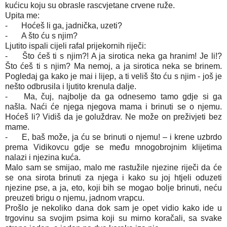
kućicu koju su obrasle rascvjetane crvene ruže.
Upita me:
-
Hoćeš li ga, jadnička, uzeti?
-
A što ću s njim?
Ljutito ispali cijeli rafal prijekornih riječi:
-
Što ćeš ti s njim?! A ja sirotica neka ga hranim! Je li!?
Što ćeš ti s njim? Ma nemoj, a ja sirotica neka se brinem.
Pogledaj ga kako je mai i lijep, a ti veliš što ću s njim - još je
nešto odbrusila i ljutito krenula dalje.
-
Ma, čuj, najbolje da ga odnesemo tamo gdje si ga
našla. Naći će njega njegova mama i brinuti se o njemu.
Hoćeš li? Vidiš da je goluždrav. Ne može on preživjeti bez
mame.
-
E, baš može, ja ću se brinuti o njemu! – i krene uzbrdo
prema Vidikovcu gdje se među mnogobrojnim klijetima
nalazi i njezina kuća.
Malo sam se smijao, malo me rastužile njezine riječi da će
se ona sirota brinuti za njega i kako su joj htjeli oduzeti
njezine pse, a ja, eto, koji bih se mogao bolje brinuti, neću
preuzeti brigu o njemu, jadnom vrapcu.
Prošlo je nekoliko dana dok sam je opet vidio kako ide u
trgovinu sa svojim psima koji su mirno koračali, sa svake