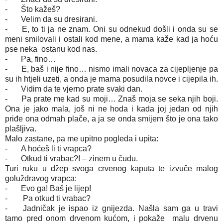
-
Što kažeš?
-
Velim da su dresirani.
-
E, to ti ja ne znam. Oni su odnekud došli i onda su se
meni smilovali i ostali kod mene, a mama kaže kad ja hoću
pse neka ostanu kod nas.
-
Pa, fino…
-
E, baš i nije fino… nismo imali novaca za cijepljenje pa
su ih htjeli uzeti, a onda je mama posudila novce i cijepila ih.
-
Vidim da te vjerno prate svaki dan.
-
Pa prate me kad su moji… Znaš moja se seka njih boji.
Ona je jako mala, još ni ne hoda i kada joj jedan od njih
priđe ona odmah plače, a ja se onda smijem što je ona tako
plašljiva.
Malo zastane, pa me upitno pogleda i upita:
-
A hoćeš li ti vrapca?
-
Otkud ti vrabac?! – zinem u čudu.
Turi ruku u džep svoga crvenog kaputa te izvuče malog
goluždravog vrapca:
-
Evo ga! Baš je lijep!
-
Pa otkud ti vrabac?
-
Jadničak je ispao iz gnijezda. Našla sam ga u travi
tamo pred onom drvenom kućom, i pokaže malu drvenu