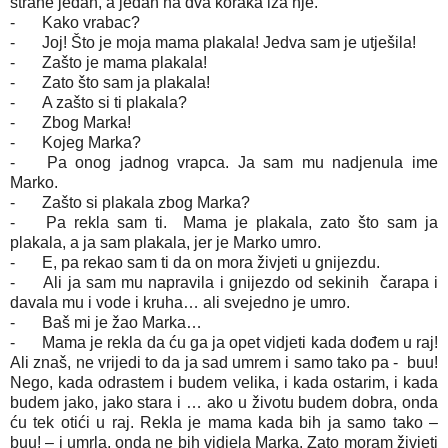
strane jedan, a jedan na dva koraka iza nje.
-
Kako vrabac?
-
Joj! Što je moja mama plakala! Jedva sam je utješila!
-
Zašto je mama plakala!
-
Zato što sam ja plakala!
-
A zašto si ti plakala?
-
Zbog Marka!
-
Kojeg Marka?
-
Pa onog jadnog vrapca. Ja sam mu nadjenula ime
Marko.
-
Zašto si plakala zbog Marka?
-
Pa rekla sam ti. Mama je plakala, zato što sam ja
plakala, a ja sam plakala, jer je Marko umro.
-
E, pa rekao sam ti da on mora živjeti u gnijezdu.
-
Ali ja sam mu napravila i gnijezdo od sekinih čarapa i
davala mu i vode i kruha… ali svejedno je umro.
-
Baš mi je žao Marka…
-
Mama je rekla da ću ga ja opet vidjeti kada dođem u raj!
Ali znaš, ne vrijedi to da ja sad umrem i samo tako pa - buu!
Nego, kada odrastem i budem velika, i kada ostarim, i kada
budem jako, jako stara i … ako u životu budem dobra, onda
ću tek otići u raj. Rekla je mama kada bih ja samo tako –
buu! – i umrla, onda ne bih vidjela Marka. Zato moram živjeti