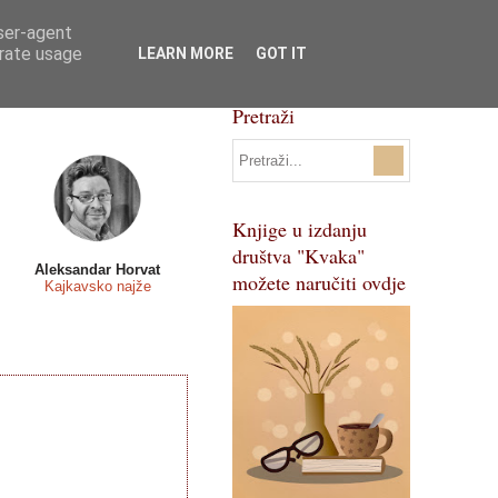
user-agent
Svi natječaji
Pojmovnik
erate usage
LEARN MORE
GOT IT
Pretraži
Knjige u izdanju
društva "Kvaka"
Aleksandar Horvat
možete naručiti ovdje
Kajkavsko najže