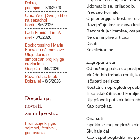
Dobro,
Udomaćio se, prilagodio,
pristajem
- 8/6/2026
Preuzeo kormilo.
Clara Wolf | Sve je tiho
Crpi energiju iz koštane srž
na zapadnoj
fronti
- 8/6/2026
Razrjeđuje krv, usisava kisi
Razgrađuje vitamine, otapa
Lada Franić | I imaš
me!
- 8/6/2026
Ne da mi plivati, trčati
Disati.
Bookcrossing | Marin
Buovac uoči proslave
Kalcificirao se.
Oluje donirao
simboličan broj knjiga
Zagropana sam
građanima
Gospića
- 8/5/2026
Od nožnog palca do poslje
Možda bih trebala roniti, 
Ruža Zubac-Ištuk |
Dobra je!
- 8/5/2026
Iščupati periskop
Nestati u nepreglednoj dubi
Ili se istaložiti ispod koraljn
Događanja,
Uljepšavati put zalutalim r
novosti,
Kao putokaz.
zanimljivosti...
Ona šuti.
Promocije knjiga,
Ispekla je moj najdraži kola
sajmovi, festivali,
Skuhala čaj
gostovanja. . .
Kao usput pogladila me po 