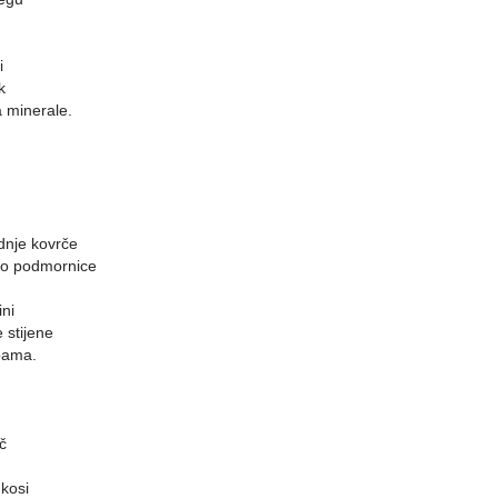
i
k
 minerale.
dnje kovrče
kao podmornice
ni
e stijene
ibama.
č
kosi