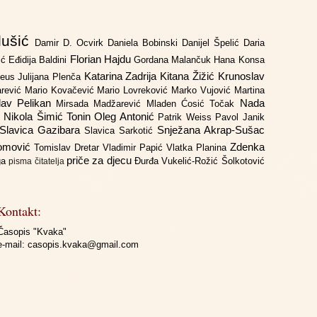
lušić
Damir D. Ocvirk
Daniela Bobinski
Danijel Špelić
Daria
Florian Hajdu
jić
Eđidija Baldini
Gordana Malančuk
Hana Konsa
Katarina Zadrija
Kitana Žižić
Krunoslav
deus
Julijana Plenča
arević
Mario Kovačević
Mario Lovreković
Marko Vujović
Martina
lav Pelikan
Nada
Mirsada Madžarević
Mladen Ćosić Točak
ć
Nikola Šimić Tonin
Oleg Antonić
Patrik Weiss
Pavol Janik
Slavica Gazibara
Snježana Akrap-Sušac
Slavica Sarkotić
Domović
Zdenka
Tomislav Dretar
Vladimir Papić
Vlatka Planina
priče za djecu
iga
Đurđa Vukelić-Rožić
Šolkotović
pisma čitatelja
Kontakt:
Časopis "Kvaka"
e-mail:
casopis.kvaka@gmail.com