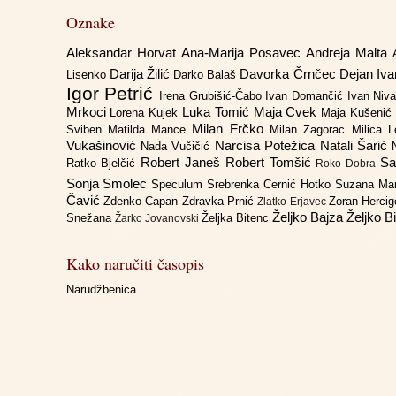
Oznake
Aleksandar Horvat
Ana-Marija Posavec
Andreja Malta
Darija Žilić
Davorka Črnčec
Dejan Iv
Lisenko
Darko Balaš
Igor Petrić
Irena Grubišić-Čabo
Ivan Domančić
Ivan Niv
Mrkoci
Luka Tomić
Maja Cvek
Lorena Kujek
Maja Kušenić
Milan Frčko
Sviben
Matilda Mance
Milan Zagorac
Milica 
Vukašinović
Narcisa Potežica
Natali Šarić
Nada Vučičić
Robert Janeš
Robert Tomšić
Sa
Ratko Bjelčić
Roko Dobra
Sonja Smolec
Speculum
Srebrenka Cernić Hotko
Suzana Ma
Čavić
Zdenko Capan
Zdravka Prnić
Zoran Herci
Zlatko Erjavec
Željko Bajza
Željko B
Snežana
Željka Bitenc
Žarko Jovanovski
Kako naručiti časopis
Narudžbenica