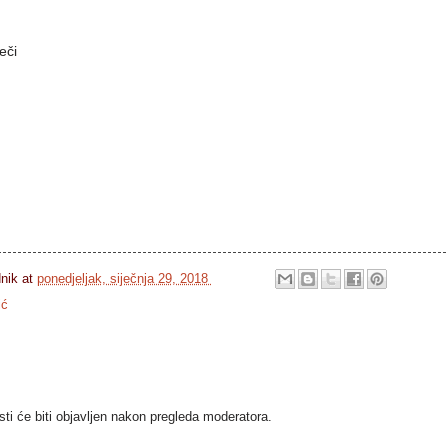
eči
dnik
at
ponedjeljak, siječnja 29, 2018
ić
i će biti objavljen nakon pregleda moderatora.