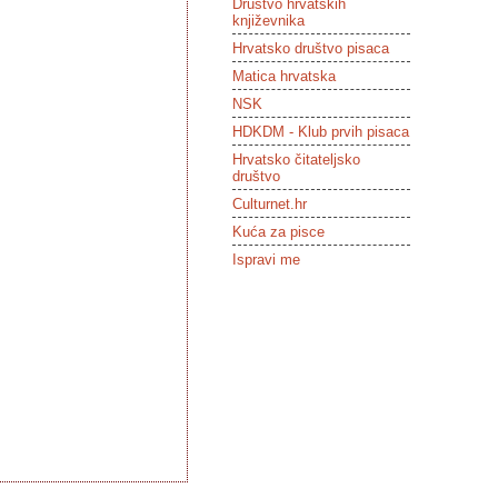
Društvo hrvatskih
književnika
Hrvatsko društvo pisaca
Matica hrvatska
NSK
HDKDM - Klub prvih pisaca
Hrvatsko čitateljsko
društvo
Culturnet.hr
Kuća za pisce
Ispravi me