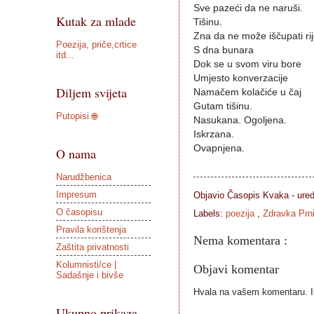
Sve pazeći da ne naruši.
Kutak za mlade
Tišinu.
Zna da ne može iščupati rij
Poezija, priče,crtice
S dna bunara
itd...
Dok se u svom viru bore
Umjesto konverzacije
Diljem svijeta
Namačem kolačiće u čaj
Gutam tišinu.
Putopisi 🌐
Nasukana. Ogoljena.
Iskrzana.
Ovapnjena.
O nama
Narudžbenica
Impresum
Objavio Časopis
Kvaka - ure
O časopisu
Labels:
poezija
,
Zdravka Prn
Pravila korištenja
Nema komentara :
Zaštita privatnosti
Kolumnisti/ce |
Objavi komentar
Sadašnje i bivše
Hvala na vašem komentaru. Ist
Ukupno prikaza