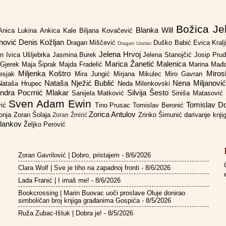
Božica Je
Blanka Will
Anica Lukina
Ankica Kale
Biljana Kovačević
anović
Denis Kožljan
Dragan Miščević
Duško Babić
Evica Kral
Dragan Uzelac
Jelena Hrvoj
an
Ivica Ušljebrka
Jasmina Burek
Jelena Stanojčić
Josip Pru
Marica Žanetić Malenica
 Gjerek
Maja Šiprak
Majda Fradelić
Marina Mađ
Miljenka Koštro
Miros
Lesjak
Mira Jungić
Mirjana Mikulec
Miro Gavran
Nataša Nježić Bublić
Nena Miljanovi
Nataša Hrupec
Neda Milenkovski
ndra Pocrnić Mlakar
Silvija Šesto
Sanijela Matković
Siniša Matasović
Sven Adam Ewin
Tomislav 
rić
Tino Prusac
Tomislav Beronić
Zorica Antulov
gonja
Zoran Šolaja
Zrinko Šimunić
darivanje knj
Zoran Žmirić
ilankov
Željko Perović
Zoran Gavrilović | Dobro, pristajem
- 8/6/2026
Clara Wolf | Sve je tiho na zapadnoj fronti
- 8/6/2026
Lada Franić | I imaš me!
- 8/6/2026
Bookcrossing | Marin Buovac uoči proslave Oluje donirao
simboličan broj knjiga građanima Gospića
- 8/5/2026
Ruža Zubac-Ištuk | Dobra je!
- 8/5/2026