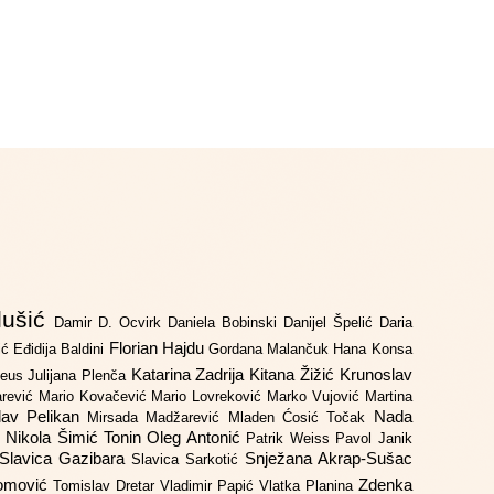
lušić
Damir D. Ocvirk
Daniela Bobinski
Danijel Špelić
Daria
Florian Hajdu
jić
Eđidija Baldini
Gordana Malančuk
Hana Konsa
Katarina Zadrija
Kitana Žižić
Krunoslav
deus
Julijana Plenča
arević
Mario Kovačević
Mario Lovreković
Marko Vujović
Martina
lav Pelikan
Nada
Mirsada Madžarević
Mladen Ćosić Točak
ć
Nikola Šimić Tonin
Oleg Antonić
Patrik Weiss
Pavol Janik
Slavica Gazibara
Snježana Akrap-Sušac
Slavica Sarkotić
Domović
Zdenka
Tomislav Dretar
Vladimir Papić
Vlatka Planina