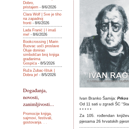
Dobro,
pristajem
- 8/6/2026
Clara Wolf | Sve je tiho
na zapadnoj
fronti
- 8/6/2026
Lada Franić | I imaš
me!
- 8/6/2026
Bookcrossing | Marin
Buovac uoči proslave
Oluje donirao
simboličan broj knjiga
građanima
Gospića
- 8/5/2026
Ruža Zubac-Ištuk |
Dobra je!
- 8/5/2026
Događanja,
novosti,
Ivan Branko Šamija:
Prkos
zanimljivosti...
Od 11 sati u zgradi ŠC “Sta
* * * * *
Promocije knjiga,
Za 105. rođendan književ
sajmovi, festivali,
pjesama 26 hrvatskih pjesnik
gostovanja. . .