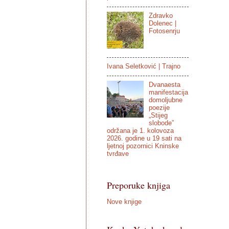
Zdravko
Dolenec |
Fotosenrju
Ivana Seletković | Trajno
Dvanaesta
manifestacija
domoljubne
poezije
„Stijeg
slobode”
održana je 1. kolovoza
2026. godine u 19 sati na
ljetnoj pozornici Kninske
tvrđave
Preporuke knjiga
Nove knjige