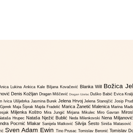
Božica Je
Blanka Will
Anica Lukina
Ankica Kale
Biljana Kovačević
anović
Denis Kožljan
Dragan Miščević
Duško Babić
Evica Kral
Dragan Uzelac
Jelena Hrvoj
an
Ivica Ušljebrka
Jasmina Burek
Jelena Stanojčić
Josip Pru
Marica Žanetić Malenica
 Gjerek
Maja Šiprak
Majda Fradelić
Marina Mađ
Miljenka Koštro
Miros
Lesjak
Mira Jungić
Mirjana Mikulec
Miro Gavran
Nataša Nježić Bublić
Nena Miljanovi
Nataša Hrupec
Neda Milenkovski
ndra Pocrnić Mlakar
Silvija Šesto
Sanijela Matković
Siniša Matasović
Sven Adam Ewin
Tomislav 
rić
Tino Prusac
Tomislav Beronić