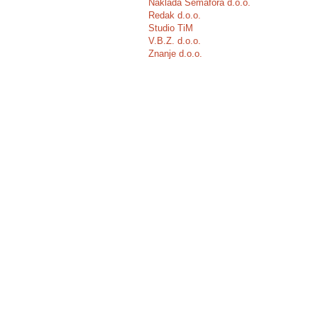
Naklada Semafora d.o.o.
Redak d.o.o.
Studio TiM
V.B.Z. d.o.o.
Znanje d.o.o.