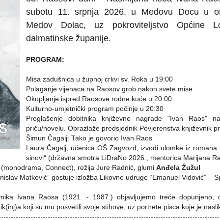
subotu 11. srpnja 2026. u Medovu Docu u or
Medov Dolac, uz pokroviteljstvo Općine Lo
dalmatinske županije.
PROGRAM:
Misa zadušnica u župnoj crkvi sv. Roka u 19:00
Polaganje vijenaca na Raosov grob nakon svete mise
Okupljanje ispred Raosove rodne kuće u 20:00
Kulturno-umjetnički program počinje u 20:30
Proglašenje dobitnika književne nagrade "Ivan Raos" n
priču/novelu. Obrazlaže predsjednik Povjerenstva književnik pr
Šimun Čagalj: Tako je govorio Ivan Raos
Laura Čagalj, učenica OŠ Zagvozd, izvodi ulomke iz romana 
sinovi“ (državna smotra LiDraNo 2026., mentorica Marijana Ra
(monodrama, Connect), režija Jure Radnić, glumi
Anđela Žužul
nislav Matković” gostuje izložba Likovne udruge “Emanuel Vidović” – Sp
nika Ivana Raosa (1921. - 1987.) objavljujemo treće dopunjeno, di
(inj)a koji su mu posvetili svoje stihove, uz portrete pisca koje je nasli