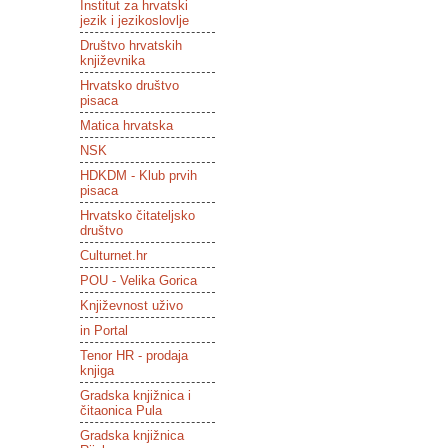
Institut za hrvatski
jezik i jezikoslovlje
Društvo hrvatskih
književnika
Hrvatsko društvo
pisaca
Matica hrvatska
NSK
HDKDM - Klub prvih
pisaca
Hrvatsko čitateljsko
društvo
Culturnet.hr
POU - Velika Gorica
Književnost uživo
in Portal
Tenor HR - prodaja
knjiga
Gradska knjižnica i
čitaonica Pula
Gradska knjižnica