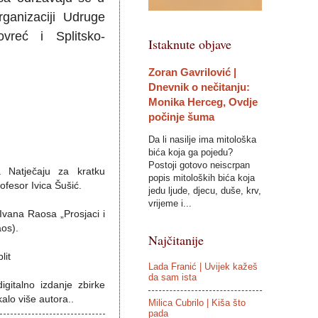
ganizaciji Udruge
vreć i Splitsko-
Istaknute objave
Zoran Gavrilović |
Dnevnik o nečitanju:
Monika Herceg, Ovdje
počinje šuma
Da li nasilje ima mitološka
bića koja ga pojedu?
Postoji gotovo neiscrpan
a Natječaju za kratku
popis mitoloških bića koja
ofesor Ivica Šušić.
jedu ljude, djecu, duše, krv,
vrijeme i...
Ivana Raosa „Prosjaci i
os).
Najčitanije
lit
Lada Franić | Uvijek kažeš
da sam ista
gitalno izdanje zbirke
kalo više autora..
Milica Cubrilo | Kiša što
pada