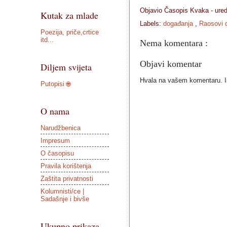
Objavio Časopis
Kvaka - ure
Kutak za mlade
Labels:
događanja
,
Raosovi 
Poezija, priče,crtice
itd...
Nema komentara :
Objavi komentar
Diljem svijeta
Hvala na vašem komentaru. Ist
Putopisi 🌐
O nama
Narudžbenica
Impresum
O časopisu
Pravila korištenja
Zaštita privatnosti
Kolumnisti/ce |
Sadašnje i bivše
Ukupno prikaza