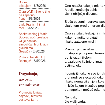
Dobro,
pristajem
- 8/6/2026
Ona nalažu kako je mit na 
A polje značenja ushit
Clara Wolf | Sve je tiho
Ushit obilježje djevaca

na zapadnoj
fronti
- 8/6/2026
Sječa odsutnih borova isto
Lada Franić | I imaš
Utajenom pred umorom djet
me!
- 8/6/2026
Ona se pitaju trebaju li im t
Bookcrossing | Marin
Buovac uoči proslave
kako nemušto graktati 
Oluje donirao
i kako zatajeno misliti

simboličan broj knjiga
građanima
Prema njihovu iskazu,
Gospića
- 8/5/2026
dostajalo je popuniti formu
Ruža Zubac-Ištuk |
bol iskazati tijelom,
Dobra je!
- 8/5/2026
a uzaludne čežnje otimati
ustima jeke

Događanja,
I domisliti kako je sve iona
u prinudi se sjećajući kako 
novosti,
i kako nema više tijela koje
zanimljivosti...
ni kiše kojom bi začuo pogib
pa napokon možeš odahnuti
Promocije knjiga,
sajmovi, festivali,
No ipak,
gostovanja. . .
što vidiš sada,