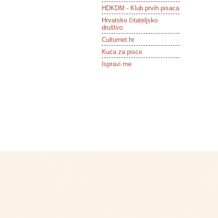
HDKDM - Klub prvih pisaca
Hrvatsko čitateljsko
društvo
Culturnet.hr
Kuća za pisce
Ispravi me