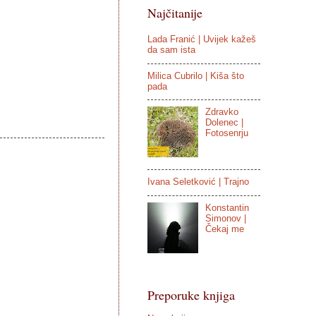
Najčitanije
Lada Franić | Uvijek kažeš
da sam ista
Milica Cubrilo | Kiša što
pada
Zdravko
Dolenec |
Fotosenrju
Ivana Seletković | Trajno
Konstantin
Simonov |
Čekaj me
Preporuke knjiga