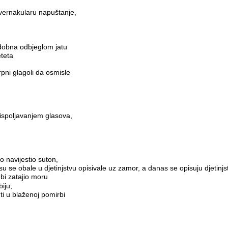
vernakularu napuštanje,
dobna odbjeglom jatu
eta

rpni glagoli da osmisle 
 ispoljavanjem glasova, 
ko navijestio suton,
su se obale u djetinjstvu opisivale uz zamor, a danas se opisuju djetinjs
 bi zatajio moru
iju,
 u blaženoj pomirbi
