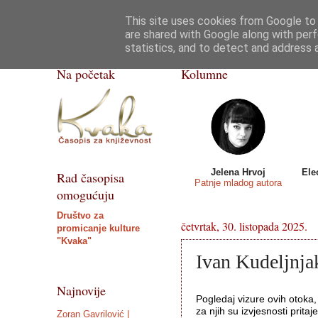
This site uses cookies from Google to d
Kvaka
Poezija
Priče, crtice
Razgovor
are shared with Google along with perf
statistics, and to detect and address 
ISSN 2459-5632
Na početak
Kolumne
Jelena Hrvoj
Ele
Rad časopisa
Patnje mladog autora
omogućuju
Društvo za
četvrtak, 30. listopada 2025.
promicanje kulture
"Kvaka"
Ivan Kudeljnjak
Najnovije
Pogledaj vizure ovih otoka,
za njih su izvjesnosti pritaje
Zoran Gavrilović |