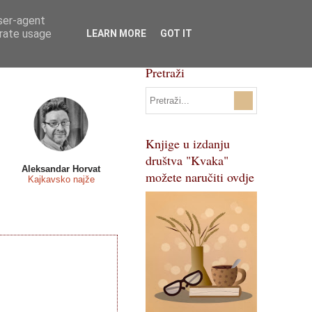
user-agent
Svi natječaji
Pojmovnik
erate usage
LEARN MORE
GOT IT
Pretraži
Knjige u izdanju
društva "Kvaka"
Aleksandar Horvat
možete naručiti ovdje
Kajkavsko najže