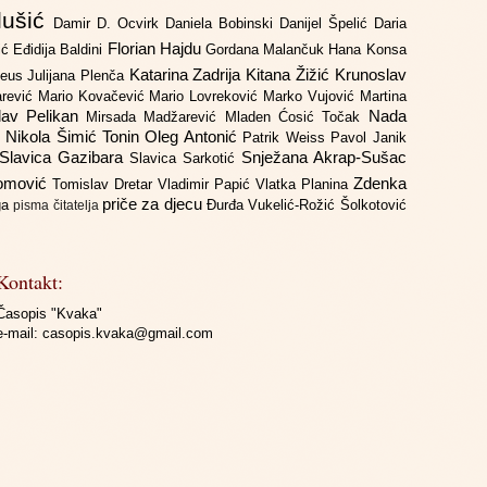
lušić
Damir D. Ocvirk
Daniela Bobinski
Danijel Špelić
Daria
Florian Hajdu
jić
Eđidija Baldini
Gordana Malančuk
Hana Konsa
Katarina Zadrija
Kitana Žižić
Krunoslav
deus
Julijana Plenča
arević
Mario Kovačević
Mario Lovreković
Marko Vujović
Martina
lav Pelikan
Nada
Mirsada Madžarević
Mladen Ćosić Točak
ć
Nikola Šimić Tonin
Oleg Antonić
Patrik Weiss
Pavol Janik
Slavica Gazibara
Snježana Akrap-Sušac
Slavica Sarkotić
Domović
Zdenka
Tomislav Dretar
Vladimir Papić
Vlatka Planina
priče za djecu
iga
Đurđa Vukelić-Rožić
Šolkotović
pisma čitatelja
Kontakt:
Časopis "Kvaka"
e-mail:
casopis.kvaka@gmail.com