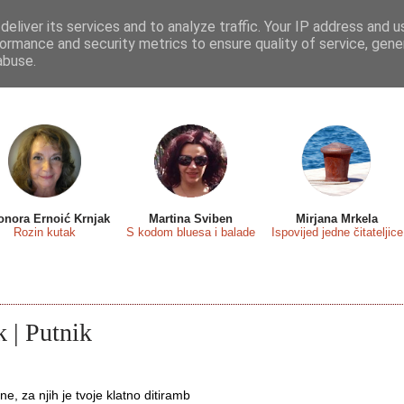
eliver its services and to analyze traffic. Your IP address and 
 sa...
Predstavljamo
Osvrti
Recenzije
Eseji
ormance and security metrics to ensure quality of service, gen
abuse.
onora Ernoić Krnjak
Martina Sviben
Mirjana Mrkela
Rozin kutak
S kodom bluesa i balade
Ispovijed jedne čitateljice
 | Putnik
 
ne, za njih je tvoje klatno ditiramb
