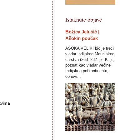
Istaknute objave
Božica Jelušić |
Ašokin poučak
AŠOKA VELIKI bio je treći
vladar indijskog Maurijskog
carstva (268.-232. pr. K. ) ,
poznat kao vladar većine
Indijskog potkontinenta,
obnovi...
tvima 