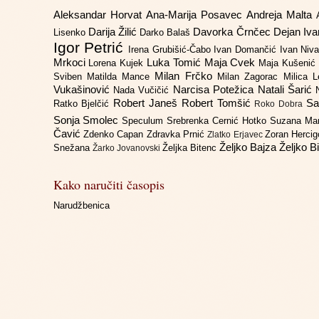
Aleksandar Horvat
Ana-Marija Posavec
Andreja Malta
Darija Žilić
Davorka Črnčec
Dejan Iv
Lisenko
Darko Balaš
Igor Petrić
Irena Grubišić-Čabo
Ivan Domančić
Ivan Niv
Mrkoci
Luka Tomić
Maja Cvek
Lorena Kujek
Maja Kušenić
Milan Frčko
Sviben
Matilda Mance
Milan Zagorac
Milica 
Vukašinović
Narcisa Potežica
Natali Šarić
Nada Vučičić
Robert Janeš
Robert Tomšić
Sa
Ratko Bjelčić
Roko Dobra
Sonja Smolec
Speculum
Srebrenka Cernić Hotko
Suzana Ma
Čavić
Zdenko Capan
Zdravka Prnić
Zoran Herci
Zlatko Erjavec
Željko Bajza
Željko B
Snežana
Željka Bitenc
Žarko Jovanovski
Kako naručiti časopis
Narudžbenica