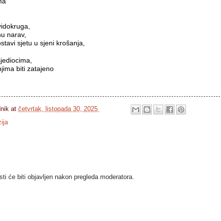
a

vidokruga,
nu narav,
ostavi sjetu u sjeni krošanja,
sjediocima,
jima biti zatajeno
dnik
at
četvrtak, listopada 30, 2025
ija
i će biti objavljen nakon pregleda moderatora.