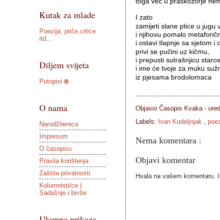
toga već u praskozorje nem
Kutak za mlade
I zato
zamijeti slane ptice u jugu 
Poezija, priče,crtice
i njihovu pomalo metaforič
itd...
i ostavi tlapnje sa sjetom i 
privi se pučini uz kičmu,
i prepusti sutrašnjicu staro
Diljem svijeta
i ime će tvoje za muku sužn
Putopisi 🌐
O nama
Objavio Časopis
Kvaka - ure
Labels:
Ivan Kudeljnjak
,
poez
Narudžbenica
Impresum
Nema komentara :
O časopisu
Objavi komentar
Pravila korištenja
Zaštita privatnosti
Hvala na vašem komentaru. Ist
Kolumnisti/ce |
Sadašnje i bivše
Ukupno prikaza