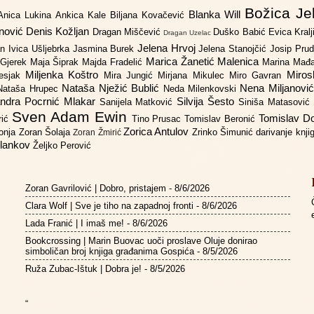
Božica Je
Blanka Will
Anica Lukina
Ankica Kale
Biljana Kovačević
anović
Denis Kožljan
Dragan Miščević
Duško Babić
Evica Kral
Dragan Uzelac
Jelena Hrvoj
an
Ivica Ušljebrka
Jasmina Burek
Jelena Stanojčić
Josip Pru
Marica Žanetić Malenica
 Gjerek
Maja Šiprak
Majda Fradelić
Marina Mađ
Miljenka Koštro
Miros
Lesjak
Mira Jungić
Mirjana Mikulec
Miro Gavran
Nataša Nježić Bublić
Nena Miljanovi
Nataša Hrupec
Neda Milenkovski
ndra Pocrnić Mlakar
Silvija Šesto
Sanijela Matković
Siniša Matasović
Sven Adam Ewin
Tomislav 
rić
Tino Prusac
Tomislav Beronić
Zorica Antulov
gonja
Zoran Šolaja
Zrinko Šimunić
darivanje knj
Zoran Žmirić
ilankov
Željko Perović
Zoran Gavrilović | Dobro, pristajem
- 8/6/2026
Clara Wolf | Sve je tiho na zapadnoj fronti
- 8/6/2026
Lada Franić | I imaš me!
- 8/6/2026
Bookcrossing | Marin Buovac uoči proslave Oluje donirao
simboličan broj knjiga građanima Gospića
- 8/5/2026
Ruža Zubac-Ištuk | Dobra je!
- 8/5/2026
“