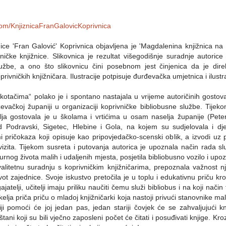
om/KnjiznicaFranGalovicKoprivnica
nice 'Fran Galović' Koprivnica objavljena je 'Magdalenina knjižnica na
ničke knjižnice. Slikovnica je rezultat višegodišnje suradnje autorice
lužbe, a ono što slikovnicu čini posebnom jest činjenica da je dire
privničkih knjižničara. Ilustracije potpisuje đurđevačka umjetnica i ilustr
kotačima“ polako je i spontano nastajala u vrijeme autoričinih gostova
evačkoj županiji u organizaciji koprivničke bibliobusne službe. Tijek
lja gostovala je u školama i vrtićima u osam naselja županije (Pete
ad Podravski, Sigetec, Hlebine i Gola, na kojem su sudjelovala i dj
i pričokaza koji opisuje kao pripovjedačko-scenski oblik, a izvodi uz 
ekvizita. Tijekom susreta i putovanja autorica je upoznala način rada 
rnog života malih i udaljenih mjesta, posjetila bibliobusno vozilo i upo
kvalitetnu suradnju s koprivničkim knjižničarima, prepoznala važnost n
ivot zajednice. Svoje iskustvo pretočila je u toplu i edukativnu priču kroz
gajatelji, učitelji imaju priliku naučiti čemu služi bibliobus i na koji nači
elja priča priču o mladoj knjižničarki koja nastoji privući stanovnike m
ji pomoći će joj jedan pas, jedan stariji čovjek će se zahvaljujući knji
eštani koji su bili vječno zaposleni počet će čitati i posuđivati knjige. Kr