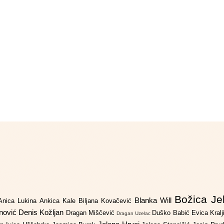
Božica Je
Blanka Will
Anica Lukina
Ankica Kale
Biljana Kovačević
anović
Denis Kožljan
Dragan Miščević
Duško Babić
Evica Kral
Dragan Uzelac