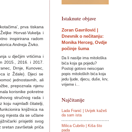
Istaknute objave
 kotačima', prva tiskana
Zoran Gavrilović |
 Željke Horvat-Vukelja i
Dnevnik o nečitanju:
ktno inspirirana radom
Monika Herceg, Ovdje
atorica Andreja Živko.
počinje šuma
nja u dječjim vrtićima i
Da li nasilje ima mitološka
om 2015., 2016. i 2017.
bića koja ga pojedu?
ranec, Drnje, Kunovec,
Postoji gotovo neiscrpan
popis mitoloških bića koja
eca iz Ždale). Djeci se
jedu ljude, djecu, duše, krv,
pomoć jednostavnih, ali
vrijeme i...
službe, prepoznala njenu
znala korisnike pokretne
jihovog stručnog rada i
Najčitanije
 koju najmlađi čitatelji,
n funkcionira knjižnica na
Lada Franić | Uvijek kažeš
da sam ista
alog mjesta da se učlane
žničarki prisjetiti svog
Milica Cubrilo | Kiša što
oz sretan završetak priča
pada