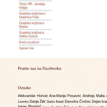
Tenor HR - prodaja
knjiga
Gradska knjižnica i
čitaonica Pula
Gradska knjižnica
Rijeka
Gradska knjižnica
Velika Gorica
Kuća za pisce
Ispravi me
Pratite nas na Facebooku
Oznake
Aleksandar Horvat
Ana-Marija Posavec
Andreja Malta
Darija Žilić
Davorka Črnčec
Dejan Iv
Lisenko
Darko Balaš
Igor Petrić