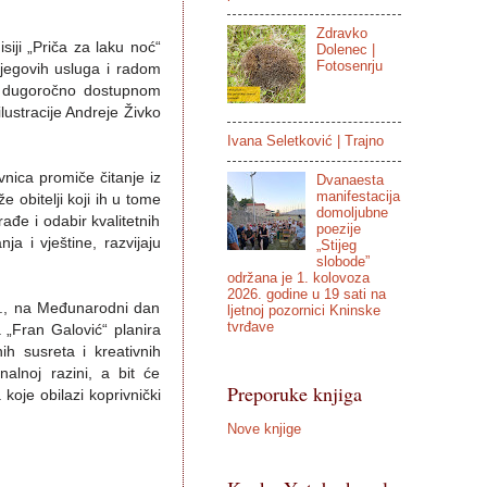
Zdravko
iji „Priča za laku noć“
Dolenec |
Fotosenrju
njegovih usluga i radom
 je dugoročno dostupnom
 ilustracije Andreje Živko
Ivana Seletković | Trajno
vnica promiče čitanje iz
Dvanaesta
manifestacija
e obitelji koji ih u tome
domoljubne
ađe i odabir kvalitetnih
poezije
ja i vještine, razvijaju
„Stijeg
slobode”
održana je 1. kolovoza
2026. godine u 19 sati na
021., na Međunarodni dan
ljetnoj pozornici Kninske
tvrđave
a „Fran Galović“ planira
ih susreta i kreativnih
alnoj razini, a bit će
Preporuke knjiga
koje obilazi koprivnički
Nove knjige