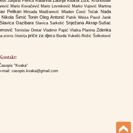
Katarina Zadrija
Kitana Žižić
Krunoslav
deus
Julijana Plenča
arević
Mario Kovačević
Mario Lovreković
Marko Vujović
Martina
lav Pelikan
Nada
Mirsada Madžarević
Mladen Ćosić Točak
ć
Nikola Šimić Tonin
Oleg Antonić
Patrik Weiss
Pavol Janik
Slavica Gazibara
Snježana Akrap-Sušac
Slavica Sarkotić
Domović
Zdenka
Tomislav Dretar
Vladimir Papić
Vlatka Planina
priče za djecu
iga
Đurđa Vukelić-Rožić
Šolkotović
pisma čitatelja
Kontakt:
Časopis "Kvaka"
e-mail:
casopis.kvaka@gmail.com