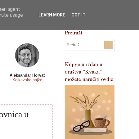
user-agent
Svi natječaji
Pojmovnik
erate usage
LEARN MORE
GOT IT
Pretraži
Knjige u izdanju
društva "Kvaka"
Aleksandar Horvat
možete naručiti ovdje
Kajkavsko najže
kovnica u