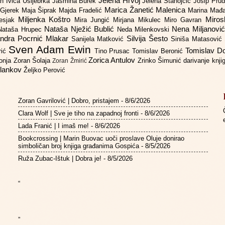
Jelena Hrvoj
an
Ivica Ušljebrka
Jasmina Burek
Jelena Stanojčić
Josip Pru
Marica Žanetić Malenica
 Gjerek
Maja Šiprak
Majda Fradelić
Marina Mađ
Miljenka Koštro
Miros
Lesjak
Mira Jungić
Mirjana Mikulec
Miro Gavran
Nataša Nježić Bublić
Nena Miljanovi
Nataša Hrupec
Neda Milenkovski
ndra Pocrnić Mlakar
Silvija Šesto
Sanijela Matković
Siniša Matasović
Sven Adam Ewin
Tomislav 
rić
Tino Prusac
Tomislav Beronić
Zorica Antulov
gonja
Zoran Šolaja
Zrinko Šimunić
darivanje knj
Zoran Žmirić
ilankov
Željko Perović
Zoran Gavrilović | Dobro, pristajem
- 8/6/2026
Clara Wolf | Sve je tiho na zapadnoj fronti
- 8/6/2026
Lada Franić | I imaš me!
- 8/6/2026
Bookcrossing | Marin Buovac uoči proslave Oluje donirao
simboličan broj knjiga građanima Gospića
- 8/5/2026
Ruža Zubac-Ištuk | Dobra je!
- 8/5/2026
“
”