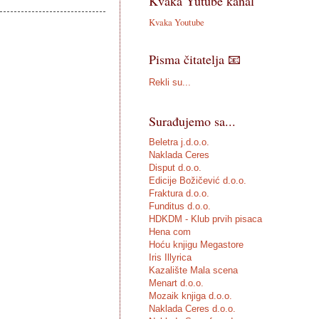
Kvaka Yutube kanal
Kvaka Youtube
Pisma čitatelja 📧
Rekli su...
Surađujemo sa...
Beletra j.d.o.o.
Naklada Ceres
Disput d.o.o.
Edicije Božičević d.o.o.
Fraktura d.o.o.
Funditus d.o.o.
HDKDM - Klub prvih pisaca
Hena com
Hoću knjigu Megastore
Iris Illyrica
Kazalište Mala scena
Menart d.o.o.
Mozaik knjiga d.o.o.
Naklada Ceres d.o.o.