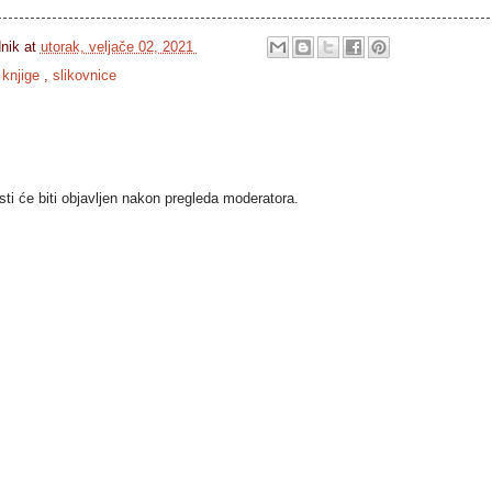
dnik
at
utorak, veljače 02, 2021
 knjige
,
slikovnice
i će biti objavljen nakon pregleda moderatora.