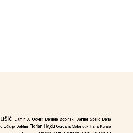
lušić
Damir D. Ocvirk
Daniela Bobinski
Danijel Špelić
Daria
Florian Hajdu
jić
Eđidija Baldini
Gordana Malančuk
Hana Konsa