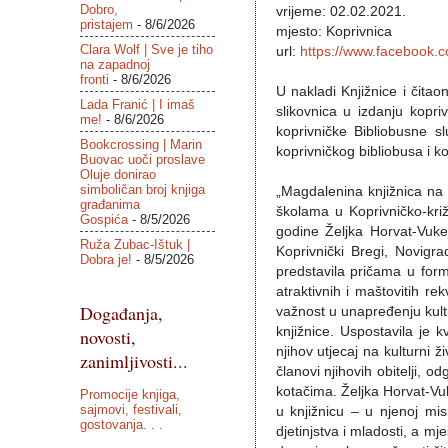
Dobro,
vrijeme: 02.02.2021.
pristajem
- 8/6/2026
mjesto: Koprivnica
Clara Wolf | Sve je tiho
url:
https://www.facebook.c
na zapadnoj
fronti
- 8/6/2026
U nakladi Knjižnice i čitao
Lada Franić | I imaš
slikovnica u izdanju kopriv
me!
- 8/6/2026
koprivničke Bibliobusne s
Bookcrossing | Marin
koprivničkog bibliobusa i ko
Buovac uoči proslave
Oluje donirao
simboličan broj knjiga
„Magdalenina knjižnica na 
građanima
školama u Koprivničko-križ
Gospića
- 8/5/2026
godine Željka Horvat-Vuke
Ruža Zubac-Ištuk |
Koprivnički Bregi, Novigr
Dobra je!
- 8/5/2026
predstavila pričama u form
atraktivnih i maštovitih r
Događanja,
važnost u unapređenju kultu
knjižnice. Uspostavila je 
novosti,
njihov utjecaj na kulturni ž
zanimljivosti...
članovi njihovih obitelji, od
kotačima. Željka Horvat-Vuk
Promocije knjiga,
sajmovi, festivali,
u knjižnicu – u njenoj misi
gostovanja. . .
djetinjstva i mladosti, a mj