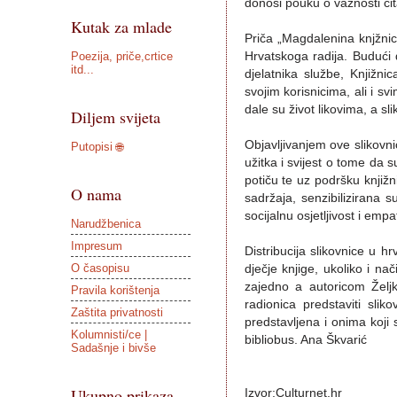
donosi pouku o važnosti čita
Kutak za mlade
Priča „Magdalenina knjžnic
Poezija, priče,crtice
Hrvatskoga radija. Budući 
itd...
djelatnika službe, Knjižni
svojim korisnicima, ali i svi
dale su život likovima, a sl
Diljem svijeta
Objavljivanjem ove slikovni
Putopisi 🌐
užitka i svijest o tome da su
potiču te uz podršku knjiž
O nama
sadržaja, senzibilizirana 
socijalnu osjetljivost i empat
Narudžbenica
Impresum
Distribucija slikovnice u h
O časopisu
dječje knjige, ukoliko i na
zajedno a autoricom Željk
Pravila korištenja
radionica predstaviti sli
Zaštita privatnosti
predstavljena i onima koji 
Kolumnisti/ce |
bibliobus. Ana Škvarić
Sadašnje i bivše
Ukupno prikaza
Izvor:Culturnet.hr