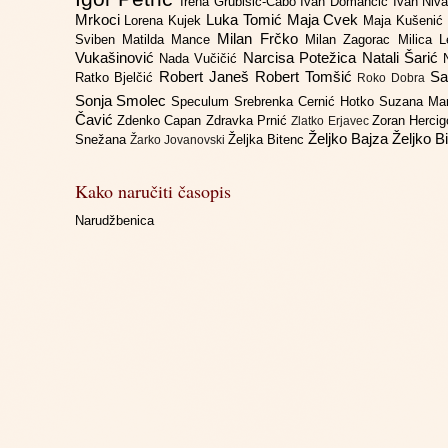
Irena Grubišić-Čabo
Ivan Domančić
Ivan Niv
Mrkoci
Luka Tomić
Maja Cvek
Lorena Kujek
Maja Kušenić
Milan Frčko
Sviben
Matilda Mance
Milan Zagorac
Milica 
Vukašinović
Narcisa Potežica
Natali Šarić
Nada Vučičić
Robert Janeš
Robert Tomšić
Sa
Ratko Bjelčić
Roko Dobra
Sonja Smolec
Speculum
Srebrenka Cernić Hotko
Suzana Ma
Čavić
Zdenko Capan
Zdravka Prnić
Zoran Herci
Zlatko Erjavec
Željko Bajza
Željko B
Snežana
Željka Bitenc
Žarko Jovanovski
Kako naručiti časopis
Narudžbenica