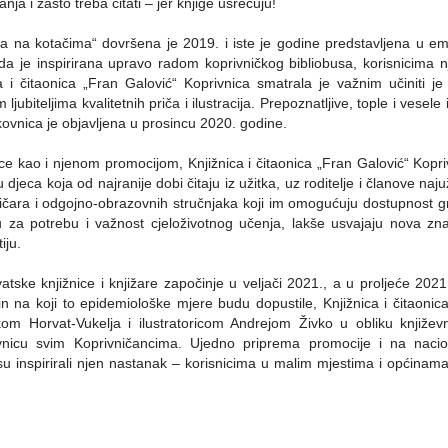
nja i zašto treba čitati – jer knjige usrećuju!
a na kotačima“ dovršena je 2019. i iste je godine predstavljena u emis
da je inspirirana upravo radom koprivničkog bibliobusa, korisnicima 
ca i čitaonica „Fran Galović“ Koprivnica smatrala je važnim učiniti
m ljubiteljima kvalitetnih priča i ilustracija. Prepoznatljive, tople i vesele
ikovnica je objavljena u prosincu 2020. godine.
ce kao i njenom promocijom, Knjižnica i čitaonica „Fran Galović“ Kopri
 djeca koja od najranije dobi čitaju iz užitka, uz roditelje i članove najuž
ničara i odgojno-obrazovnih stručnjaka koji im omogućuju dostupnost gr
su za potrebu i važnost cjeloživotnog učenja, lakše usvajaju nova znan
iju.
rvatske knjižnice i knjižare započinje u veljači 2021., a u proljeće 2
čin na koji to epidemiološke mjere budu dopustile, Knjižnica i čitaonic
om Horvat-Vukelja i ilustratoricom Andrejom Živko u obliku književn
kovnicu svim Koprivničancima. Ujedno priprema promocije i na nacion
su inspirirali njen nastanak – korisnicima u malim mjestima i općinama 