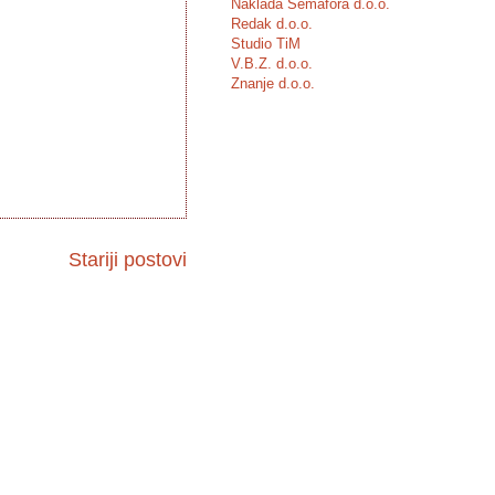
Naklada Semafora d.o.o.
Redak d.o.o.
Studio TiM
V.B.Z. d.o.o.
Znanje d.o.o.
Stariji postovi