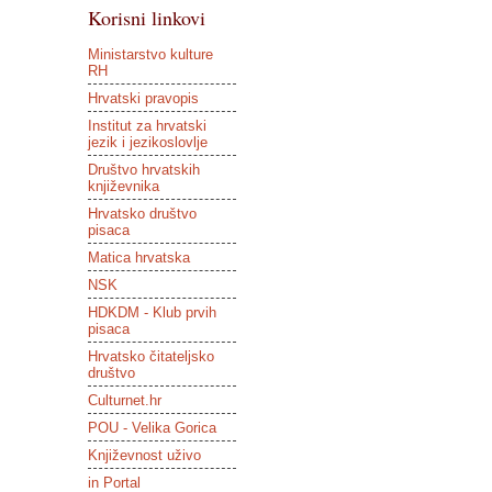
Korisni linkovi
Ministarstvo kulture
RH
Hrvatski pravopis
Institut za hrvatski
jezik i jezikoslovlje
Društvo hrvatskih
književnika
Hrvatsko društvo
pisaca
Matica hrvatska
NSK
HDKDM - Klub prvih
pisaca
Hrvatsko čitateljsko
društvo
Culturnet.hr
POU - Velika Gorica
Književnost uživo
in Portal