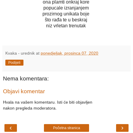
ona plamti onkraj kore
popucale izranjanjem
prozirnog unikata boje
što rađa te u beskraj
niz vrletan trenutak
Kvaka - urednik
at
ponedjeljak, prosinca 07, 2020
Podijeli
Nema komentara:
Objavi komentar
Hvala na vašem komentaru. Isti će biti objavljen
nakon pregleda moderatora.
‹
›
Početna stranica