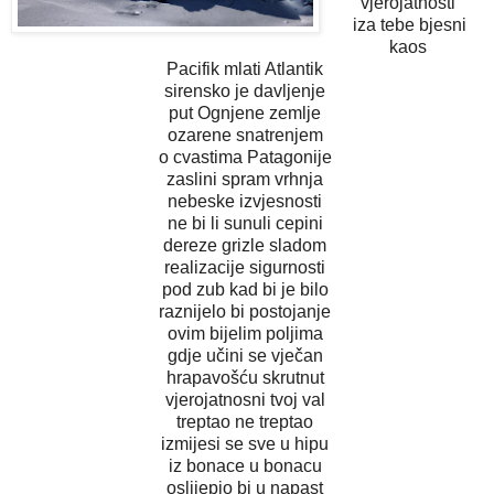
vjerojatnosti
iza tebe bjesni
kaos
Pacifik mlati Atlantik
sirensko je davljenje
put Ognjene zemlje
ozarene snatrenjem
o cvastima Patagonije
zaslini spram vrhnja
nebeske izvjesnosti
ne bi li sunuli cepini
dereze grizle sladom
realizacije sigurnosti
pod zub kad bi je bilo
raznijelo bi postojanje
ovim bijelim poljima
gdje učini se vječan
hrapavošću skrutnut
vjerojatnosni tvoj val
treptao ne treptao
izmijesi se sve u hipu
iz bonace u bonacu
oslijepio bi u napast