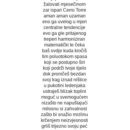
žalovati mjesečinom
zar ispari Cerro Torre
aman aman uzaman
eno ga uvelog u mjeri
centralne tendencije
evo ga gle pritajenog
treperi harmoniziran
matematički te čeka
baš ovdje kuda kročiš
tim poluotokom spasa
koji se postupno širi
koji podrži tvoje tijelo
dok proničeš bezdan
svoj trag iznad ništice
u pukotini ledenjaka
ustraješ blizak toplini
moguć u svemogućem
nizašto ne napuštajući
milosnu si zahvalnost
zašto bi snažio mrzlinu
krčenjem neizvjesnosti
grliš trijezno svoju peć