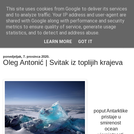
This site uses cookies from Google to deliver its services
"Kvaka"
and to analyze traffic. Your IP address and user-agent are
shared with Google along with performance and security
metrics to ensure quality of service, generate usage
Časopis za književnost ISSN 2459-5632
statistics, and to detect and address abuse.
LEARN MORE
GOT IT
▼
ponedjeljak, 7. prosinca 2020.
Oleg Antonić | Svitak iz toplijih krajeva
poput Antarktike
pristaje u
smirenost
ocean