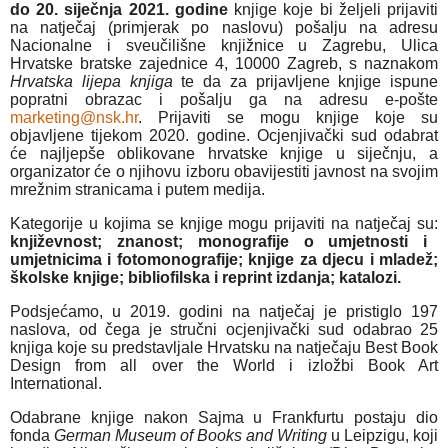
do 20. siječnja 2021.
godine
knjige koje bi željeli prijaviti
na natječaj (primjerak po naslovu) pošalju na adresu
Nacionalne i sveučilišne knjižnice u Zagrebu, Ulica
Hrvatske bratske zajednice 4, 10000 Zagreb, s naznakom
Hrvatska lijepa knjiga
te da za prijavljene knjige ispune
popratni obrazac i pošalju ga na adresu e-pošte
marketing@nsk.hr
. Prijaviti se mogu knjige koje su
objavljene tijekom 2020. godine. Ocjenjivački sud odabrat
će najljepše oblikovane hrvatske knjige u siječnju, a
organizator će o njihovu izboru obavijestiti javnost na svojim
mrežnim stranicama i putem medija.
Kategorije u kojima se knjige mogu prijaviti na natječaj su:
književnost; znanost; monografije o umjetnosti i
umjetnicima i fotomonografije; knjige za djecu i mladež;
školske knjige; bibliofilska i reprint izdanja; katalozi.
Podsjećamo, u 2019. godini na natječaj je pristiglo 197
naslova, od čega je stručni ocjenjivački sud odabrao 25
knjiga koje su predstavljale Hrvatsku na natječaju Best Book
Design from all over the World i izložbi Book Art
International.
Odabrane knjige nakon Sajma u Frankfurtu postaju dio
fonda
German Museum of Books and Writing
u Leipzigu, koji