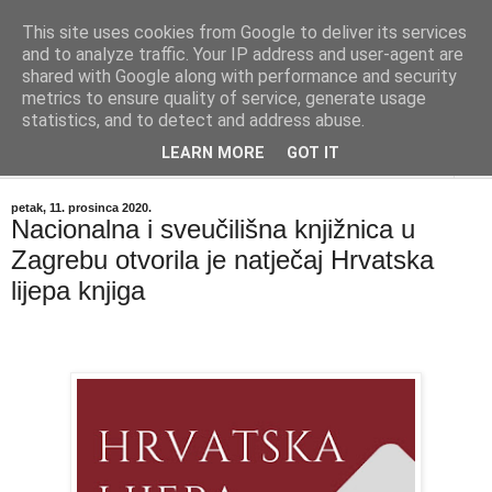
This site uses cookies from Google to deliver its services
"Kvaka"
and to analyze traffic. Your IP address and user-agent are
shared with Google along with performance and security
metrics to ensure quality of service, generate usage
Časopis za književnost ISSN 2459-5632
statistics, and to detect and address abuse.
LEARN MORE
GOT IT
▼
petak, 11. prosinca 2020.
Nacionalna i sveučilišna knjižnica u
Zagrebu otvorila je natječaj Hrvatska
lijepa knjiga