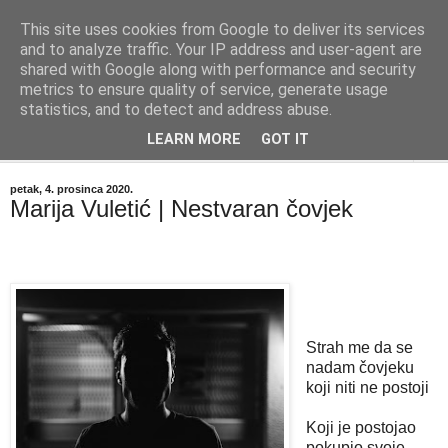
This site uses cookies from Google to deliver its services
"Kvaka"
and to analyze traffic. Your IP address and user-agent are
shared with Google along with performance and security
metrics to ensure quality of service, generate usage
Časopis za književnost ISSN 2459-5632
statistics, and to detect and address abuse.
LEARN MORE
GOT IT
▼
petak, 4. prosinca 2020.
Marija Vuletić | Nestvaran čovjek
Strah me da se
nadam čovjeku
koji niti ne postoji
Koji je postojao
pokupio svoje