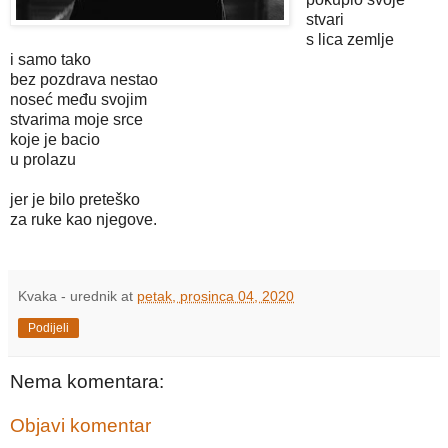
stvari
s lica zemlje
i samo tako
bez pozdrava nestao
noseć među svojim
stvarima moje srce
koje je bacio
u prolazu
jer je bilo preteško
za ruke kao njegove.
Kvaka - urednik
at
petak, prosinca 04, 2020
Podijeli
Nema komentara:
Objavi komentar