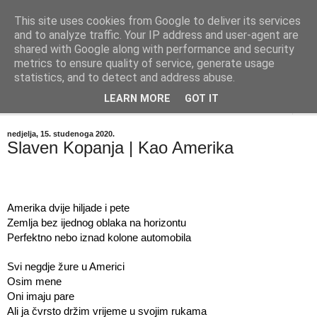
This site uses cookies from Google to deliver its services
"Kvaka"
and to analyze traffic. Your IP address and user-agent are
shared with Google along with performance and security
metrics to ensure quality of service, generate usage
Časopis za književnost ISSN 2459-5632
statistics, and to detect and address abuse.
LEARN MORE
GOT IT
▼
nedjelja, 15. studenoga 2020.
Slaven Kopanja | Kao Amerika
Amerika dvije hiljade i pete
Zemlja bez ijednog oblaka na horizontu
Perfektno nebo iznad kolone automobila
Svi negdje žure u Americi 
Osim mene
Oni imaju pare 
Ali ja čvrsto držim vrijeme u svojim rukama