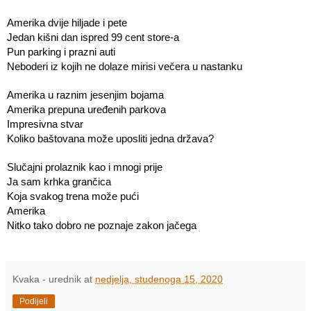
Amerika dvije hiljade i pete
Jedan kišni dan ispred 99 cent store-a 
Pun parking i prazni auti
Neboderi iz kojih ne dolaze mirisi večera u nastanku
Amerika u raznim jesenjim bojama
Amerika prepuna uređenih parkova
Impresivna stvar
Koliko baštovana može uposliti jedna država?
Slučajni prolaznik kao i mnogi prije 
Ja sam krhka grančica
Koja svakog trena može pući
Amerika
Nitko tako dobro ne poznaje zakon jačega
Kvaka - urednik
at
nedjelja, studenoga 15, 2020
Podijeli