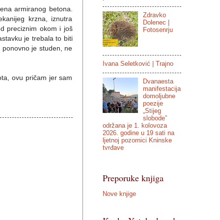
 žena armiranog betona.
Zdravko
kanijeg krzna, iznutra
Dolenec |
d preciznim okom i još
Fotosenrju
stavku je trebala to biti
, ponovno je studen, ne
Ivana Seletković | Trajno
ota, ovu pričam jer sam
Dvanaesta
manifestacija
domoljubne
poezije
„Stijeg
slobode”
održana je 1. kolovoza
2026. godine u 19 sati na
ljetnoj pozornici Kninske
tvrđave
Preporuke knjiga
Nove knjige