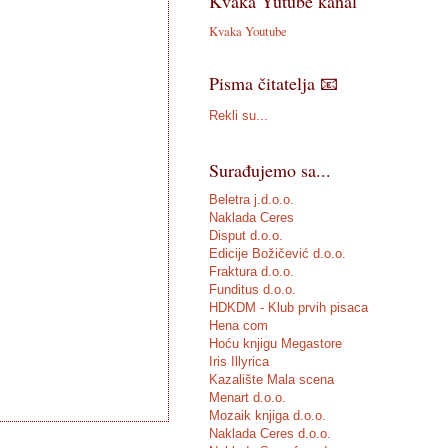
Kvaka Yutube kanal
Kvaka Youtube
Pisma čitatelja 📧
Rekli su...
Surađujemo sa...
Beletra j.d.o.o.
Naklada Ceres
Disput d.o.o.
Edicije Božičević d.o.o.
Fraktura d.o.o.
Funditus d.o.o.
HDKDM - Klub prvih pisaca
Hena com
Hoću knjigu Megastore
Iris Illyrica
Kazalište Mala scena
Menart d.o.o.
Mozaik knjiga d.o.o.
Naklada Ceres d.o.o.