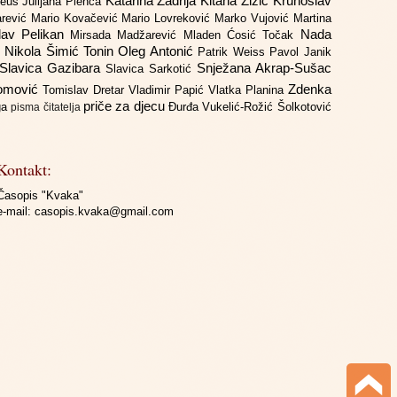
Katarina Zadrija
Kitana Žižić
Krunoslav
deus
Julijana Plenča
arević
Mario Kovačević
Mario Lovreković
Marko Vujović
Martina
lav Pelikan
Nada
Mirsada Madžarević
Mladen Ćosić Točak
ć
Nikola Šimić Tonin
Oleg Antonić
Patrik Weiss
Pavol Janik
Slavica Gazibara
Snježana Akrap-Sušac
Slavica Sarkotić
Domović
Zdenka
Tomislav Dretar
Vladimir Papić
Vlatka Planina
priče za djecu
iga
Đurđa Vukelić-Rožić
Šolkotović
pisma čitatelja
Kontakt:
Časopis "Kvaka"
e-mail:
casopis.kvaka@gmail.com