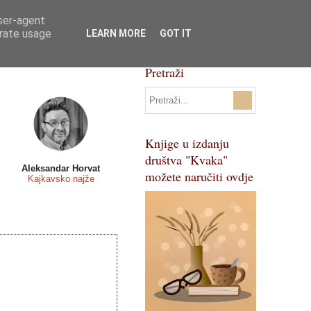
user-agent
Svi natječaji
Pojmovnik
erate usage
LEARN MORE
GOT IT
Pretraži
Knjige u izdanju
društva "Kvaka"
Aleksandar Horvat
možete naručiti ovdje
Kajkavsko najže