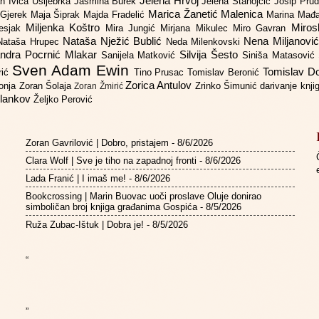
Jelena Hrvoj
an
Ivica Ušljebrka
Jasmina Burek
Jelena Stanojčić
Josip Pru
Marica Žanetić Malenica
 Gjerek
Maja Šiprak
Majda Fradelić
Marina Mađ
Miljenka Koštro
Miros
Lesjak
Mira Jungić
Mirjana Mikulec
Miro Gavran
Nataša Nježić Bublić
Nena Miljanovi
Nataša Hrupec
Neda Milenkovski
ndra Pocrnić Mlakar
Silvija Šesto
Sanijela Matković
Siniša Matasović
Sven Adam Ewin
Tomislav 
rić
Tino Prusac
Tomislav Beronić
Zorica Antulov
gonja
Zoran Šolaja
Zrinko Šimunić
darivanje knj
Zoran Žmirić
ilankov
Željko Perović
Zoran Gavrilović | Dobro, pristajem
- 8/6/2026
Clara Wolf | Sve je tiho na zapadnoj fronti
- 8/6/2026
Lada Franić | I imaš me!
- 8/6/2026
Bookcrossing | Marin Buovac uoči proslave Oluje donirao
simboličan broj knjiga građanima Gospića
- 8/5/2026
Ruža Zubac-Ištuk | Dobra je!
- 8/5/2026
“
”