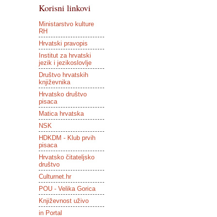
Korisni linkovi
Ministarstvo kulture
RH
Hrvatski pravopis
Institut za hrvatski
jezik i jezikoslovlje
Društvo hrvatskih
književnika
Hrvatsko društvo
pisaca
Matica hrvatska
NSK
HDKDM - Klub prvih
pisaca
Hrvatsko čitateljsko
društvo
Culturnet.hr
POU - Velika Gorica
Književnost uživo
in Portal