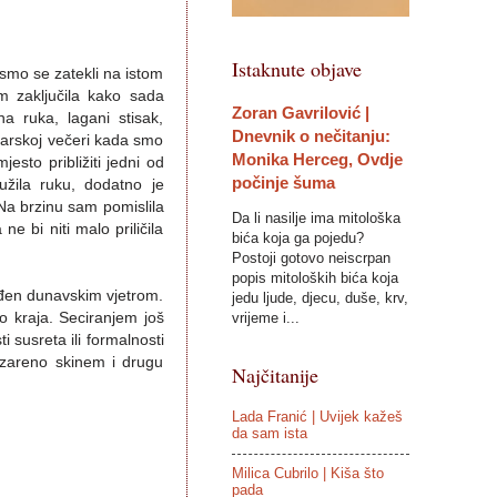
Istaknute objave
smo se zatekli na istom
m zaključila kako sada
Zoran Gavrilović |
a ruka, lagani stisak,
Dnevnik o nečitanju:
varskoj večeri kada smo
Monika Herceg, Ovdje
esto približiti jedni od
počinje šuma
žila ruku, dodatno je
Na brzinu sam pomislila
Da li nasilje ima mitološka
e bi niti malo priličila
bića koja ga pojedu?
Postoji gotovo neiscrpan
popis mitoloških bića koja
ađen dunavskim vjetrom.
jedu ljude, djecu, duše, krv,
vrijeme i...
o kraja. Seciranjem još
i susreta ili formalnosti
 ozareno skinem i drugu
Najčitanije
Lada Franić | Uvijek kažeš
da sam ista
Milica Cubrilo | Kiša što
pada