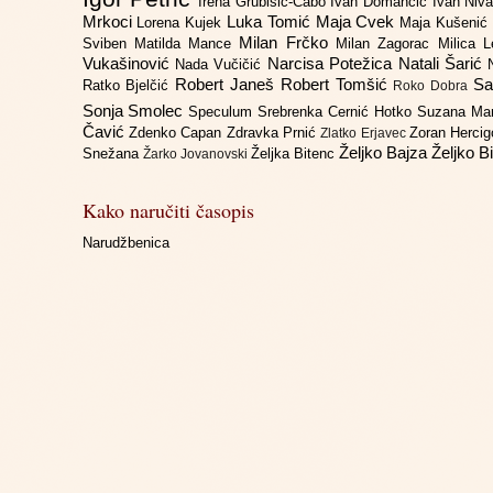
Irena Grubišić-Čabo
Ivan Domančić
Ivan Niv
Mrkoci
Luka Tomić
Maja Cvek
Lorena Kujek
Maja Kušenić
Milan Frčko
Sviben
Matilda Mance
Milan Zagorac
Milica 
Vukašinović
Narcisa Potežica
Natali Šarić
Nada Vučičić
Robert Janeš
Robert Tomšić
Sa
Ratko Bjelčić
Roko Dobra
Sonja Smolec
Speculum
Srebrenka Cernić Hotko
Suzana Ma
Čavić
Zdenko Capan
Zdravka Prnić
Zoran Herci
Zlatko Erjavec
Željko Bajza
Željko B
Snežana
Željka Bitenc
Žarko Jovanovski
Kako naručiti časopis
Narudžbenica