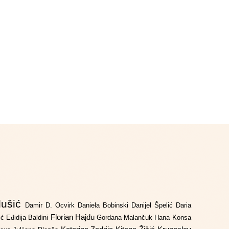
lušić
Damir D. Ocvirk
Daniela Bobinski
Danijel Špelić
Daria
Florian Hajdu
jić
Eđidija Baldini
Gordana Malančuk
Hana Konsa