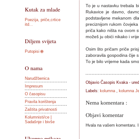
To je u nastavku trebala b
Kutak za mlade
Rukavice je davno, davno
podstavljene mekanom dlak
Poezija, priče,crtice
itd...
preciznijom rukom čovjeka či
priča kako ništa na ovom 
možeš ju obići nikako i vri
Diljem svijeta
Osim što pričam priče pris
Putopisi 🌐
zaboravila gospodina čije s
To je bilo vrijeme kada smo
O nama
Narudžbenica
Objavio Časopis
Kvaka - ure
Impresum
Labels:
kolumna
,
kolumna Je
O časopisu
Pravila korištenja
Nema komentara :
Zaštita privatnosti
Objavi komentar
Kolumnisti/ce |
Sadašnje i bivše
Hvala na vašem komentaru. Ist
Ukupno prikaza