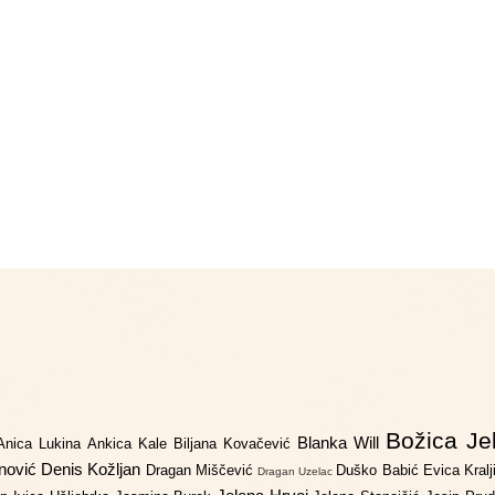
Božica Je
Blanka Will
Anica Lukina
Ankica Kale
Biljana Kovačević
anović
Denis Kožljan
Dragan Miščević
Duško Babić
Evica Kral
Dragan Uzelac