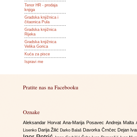
Tenor HR - prodaja
knjiga
Gradska knjižnica i
čitaonica Pula
Gradska knjižnica
Rijeka
Gradska knjižnica
Velika Gorica
Kuća za pisce
Ispravi me
Pratite nas na Facebooku
Oznake
Aleksandar Horvat
Ana-Marija Posavec
Andreja Malta
Darija Žilić
Davorka Črnčec
Dejan Iv
Lisenko
Darko Balaš
Igor Petrić