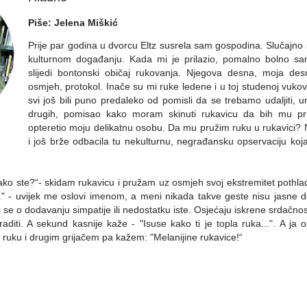
Piše: Jelena Miškić
Prije par godina u dvorcu Eltz susrela sam gospodina. Slučajno 
kulturnom događanju. Kada mi je prilazio, pomalno bolno sa
slijedi bontonski običaj rukovanja. Njegova desna, moja desn
osmjeh, protokol. Inače su mi ruke ledene i u toj studenoj vuko
svi još bili puno predaleko od pomisli da se trebamo udaljiti, umj
drugih, pomisao kako moram skinuti rukavicu da bih mu pru
opteretio moju delikatnu osobu. Da mu pružim ruku u rukavici? 
i još brže odbacila tu nekulturnu, negrađansku opservaciju koja n
ko ste?“- skidam rukavicu i pružam uz osmjeh svoj ekstremitet pothl
" - uvijek me oslovi imenom, a meni nikada takve geste nisu jasne d
i se o dodavanju simpatije ili nedostatku iste. Osjećaju iskrene srdačnost
aditi. A sekund kasnije kaže - "Isuse kako ti je topla ruka...". A ja
 ruku i drugim grijačem pa kažem: "Melanijine rukavice!“