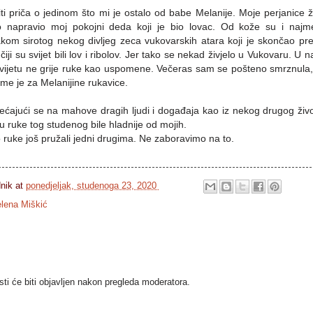
iti priča o jedinom što mi je ostalo od babe Melanije. Moje perjanice
 napravio moj pokojni deda koji je bio lovac. Od kože su i najme
om sirotog nekog divljeg zeca vukovarskih atara koji je skončao pre
ji su svijet bili lov i ribolov. Jer tako se nekad živjelo u Vukovaru. U na
svijetu ne grije ruke kao uspomene. Večeras sam se pošteno smrznula
jeme je za Melanijine rukavice.
jećajući se na mahove dragih ljudi i događaja kao iz nekog drugog živ
u ruke tog studenog bile hladnije od mojih.
 ruke još pružali jedni drugima. Ne zaboravimo na to.
dnik
at
ponedjeljak, studenoga 23, 2020
lena Miškić
i će biti objavljen nakon pregleda moderatora.