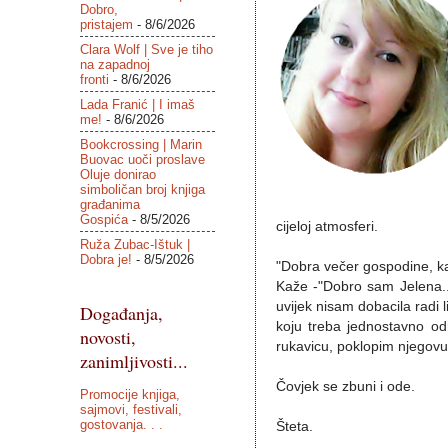
Dobro,
pristajem
- 8/6/2026
Clara Wolf | Sve je tiho
na zapadnoj
fronti
- 8/6/2026
Lada Franić | I imaš
me!
- 8/6/2026
Bookcrossing | Marin
Buovac uoči proslave
Oluje donirao
simboličan broj knjiga
građanima
Gospića
- 8/5/2026
cijeloj atmosferi.
Ruža Zubac-Ištuk |
Dobra je!
- 8/5/2026
"Dobra večer gospodine, ka
Kaže -"Dobro sam Jelena..
uvijek nisam dobacila radi l
Događanja,
koju treba jednostavno odr
novosti,
rukavicu, poklopim njegovu
zanimljivosti...
Čovjek se zbuni i ode.
Promocije knjiga,
sajmovi, festivali,
gostovanja. . .
Šteta.