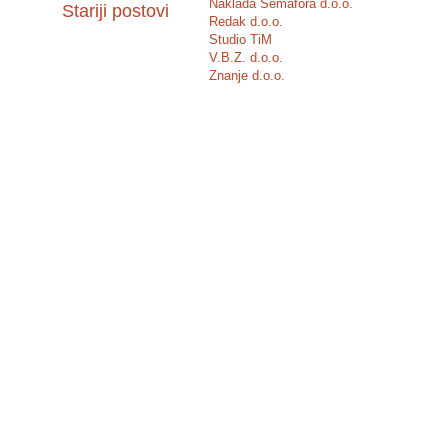
Naklada Semafora d.o.o.
Stariji postovi
Redak d.o.o.
Studio TiM
V.B.Z. d.o.o.
Znanje d.o.o.