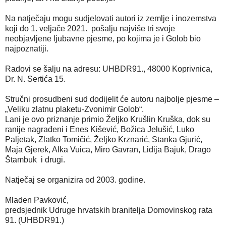
Na natječaju mogu sudjelovati autori iz zemlje i inozemstva
koji do 1. veljače 2021. pošalju najviše tri svoje
neobjavljene ljubavne pjesme, po kojima je i Golob bio
najpoznatiji.
Radovi se šalju na adresu: UHBDR91., 48000 Koprivnica,
Dr. N. Sertića 15.
Stručni prosudbeni sud dodijelit će autoru najbolje pjesme –
„Veliku zlatnu plaketu-Zvonimir Golob“.
Lani je ovo priznanje primio Željko Krušlin Kruška, dok su
ranije nagrađeni i Enes Kišević, Božica Jelušić, Luko
Paljetak, Zlatko Tomičić, Željko Krznarić, Stanka Gjurić,
Maja Gjerek, Alka Vuica, Miro Gavran, Lidija Bajuk, Drago
Štambuk i drugi.
Natječaj se organizira od 2003. godine.
Mladen Pavković,
predsjednik Udruge hrvatskih branitelja Domovinskog rata
91. (UHBDR91.)