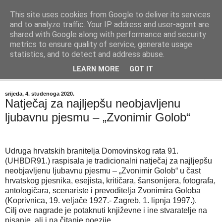
This site uses cookies from Google to deliver its services
"Kvaka"
and to analyze traffic. Your IP address and user-agent are
shared with Google along with performance and security
metrics to ensure quality of service, generate usage
Časopis za književnost ISSN 2459-5632
statistics, and to detect and address abuse.
LEARN MORE
GOT IT
▼
srijeda, 4. studenoga 2020.
Natječaj za najljepšu neobjavljenu
ljubavnu pjesmu – „Zvonimir Golob“
Udruga hrvatskih branitelja Domovinskog rata 91.
(UHBDR91.) raspisala je tradicionalni natječaj za najljepšu
neobjavljenu ljubavnu pjesmu – „Zvonimir Golob“ u čast
hrvatskog pjesnika, esejista, kritičara, šansonijera, fotografa,
antologičara, scenariste i prevoditelja Zvonimira Goloba
(Koprivnica, 19. veljače 1927.- Zagreb, 1. lipnja 1997.).
Cilj ove nagrade je potaknuti književne i ine stvaratelje na
pisanje, ali i na čitanje poezije.