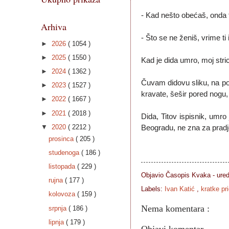
- Kad nešto obećaš, onda to
Arhiva
- Što se ne ženiš, vrime ti 
►
2026
( 1054 )
►
2025
( 1550 )
Kad je dida umro, moj stri
►
2024
( 1362 )
Čuvam didovu sliku, na p
►
2023
( 1527 )
kravate, šešir pored nogu,
►
2022
( 1667 )
►
2021
( 2018 )
Dida, Titov ispisnik, umro
▼
2020
( 2212 )
Beogradu, ne zna za pradj
prosinca
( 205 )
studenoga
( 186 )
listopada
( 229 )
Objavio Časopis
Kvaka - ure
rujna
( 177 )
Labels:
Ivan Katić
,
kratke pr
kolovoza
( 159 )
Nema komentara :
srpnja
( 186 )
lipnja
( 179 )