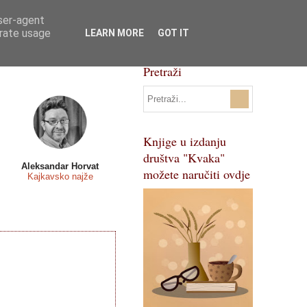
user-agent
Svi natječaji
Pojmovnik
erate usage
LEARN MORE
GOT IT
Pretraži
Knjige u izdanju
društva "Kvaka"
Aleksandar Horvat
možete naručiti ovdje
Kajkavsko najže