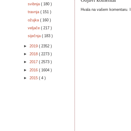
Objavi komentar
svibnja
( 180 )
Hvala na vašem komentaru. Ist
travnja
( 151 )
ožujka
( 160 )
veljače
( 217 )
siječnja
( 183 )
►
2019
( 2352 )
►
2018
( 2273 )
►
2017
( 2573 )
►
2016
( 1604 )
►
2015
( 4 )