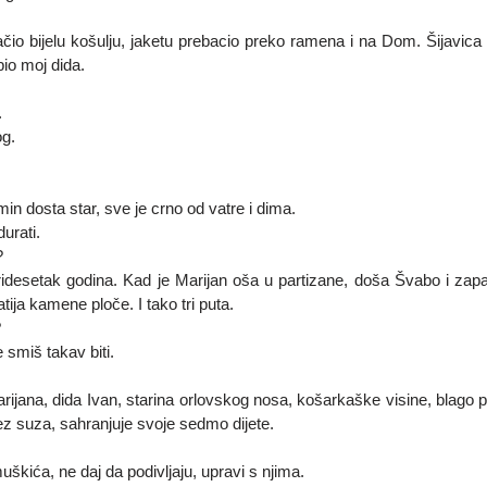
ačio bijelu košulju, jaketu prebacio preko ramena i na Dom. Šijavica i
bio moj dida.
.
og.
omin dosta star, sve je crno od vatre i dima.
urati.
?
idesetak godina. Kad je Marijan oša u partizane, doša Švabo i zapal
tija kamene ploče. I tako tri puta.
?
 smiš takav biti.
jana, dida Ivan, starina orlovskog nosa, košarkaške visine, blago p
z suza, sahranjuje svoje sedmo dijete.
škića, ne daj da podivljaju, upravi s njima.