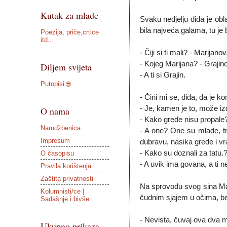
Kutak za mlade
Svaku nedjelju dida je obl
bila najveća galama, tu je 
Poezija, priče,crtice
itd...
- Čiji si ti mali? - Marijanov
- Kojeg Marijana? - Grajin
Diljem svijeta
- A ti si Grajin.
Putopisi 🌐
- Čini mi se, dida, da je k
- Je, kamen je to, može izd
O nama
- Kako grede nisu propale
Narudžbenica
- A one? One su mlade, tr
Impresum
dubravu, nasika grede i vra
- Kako su doznali za tatu.
O časopisu
- A uvik ima govana, a ti ne
Pravila korištenja
Zaštita privatnosti
Na sprovodu svog sina Mari
Kolumnisti/ce |
čudnim sjajem u očima, be
Sadašnje i bivše
- Nevista, čuvaj ova dva mu
Ukupno prikaza