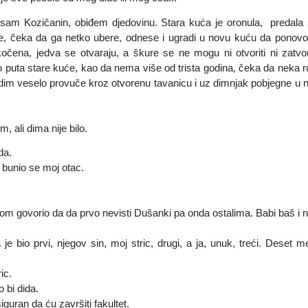
a sam Kozičanin, obiđem djedovinu. Stara kuća je oronula, predal
e, čeka da ga netko ubere, odnese i ugradi u novu kuću da ponovo 
očena, jedva se otvaraju, a škure se ne mogu ni otvoriti ni zatvori
uta stare kuće, kao da nema više od trista godina, čeka da neka ruk
dim veselo provuče kroz otvorenu tavanicu i uz dimnjak pobjegne u 
m, ali dima nije bilo.
da.
! bunio se moj otac.
om govorio da da prvo nevisti Dušanki pa onda ostalima. Babi baš i nije
je bio prvi, njegov sin, moj stric, drugi, a ja, unuk, treći. Deset
ic.
 bi dida.
iguran da ću završiti fakultet.