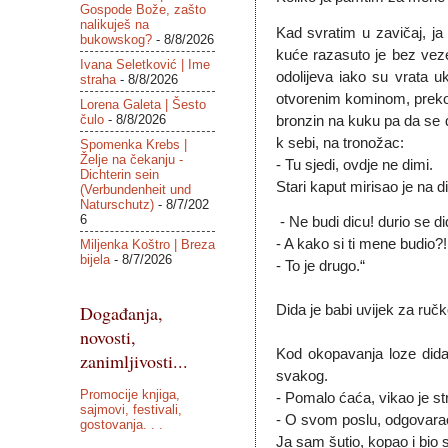
Gospode Bože, zašto
nalikuješ na
Kad svratim u zavičaj, j
bukowskog?
- 8/8/2026
kuće razasuto je bez vez
Ivana Seletković | Ime
odolijeva iako su vrata uk
straha
- 8/8/2026
otvorenim kominom, preko p
Lorena Galeta | Šesto
čulo
- 8/8/2026
bronzin na kuku pa da se 
k sebi, na tronožac:
Spomenka Krebs |
Želje na čekanju -
- Tu sjedi, ovdje ne dimi.
Dichterin sein
Stari kaput mirisao je na di
(Verbundenheit und
Naturschutz)
- 8/7/202
6
- Ne budi dicu! durio se di
- A kako si ti mene budio?
Miljenka Koštro | Breza
bijela
- 8/7/2026
- To je drugo.“
Događanja,
Dida je babi uvijek za ručk
novosti,
Kod okopavanja loze dida 
zanimljivosti...
svakog.
Promocije knjiga,
- Pomalo ćaća, vikao je str
sajmovi, festivali,
- O svom poslu, odgovarao
gostovanja. . .
Ja sam šutio, kopao i bio s