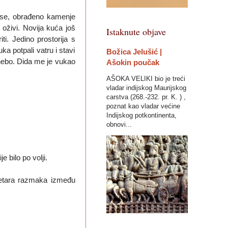
a se, obrađeno kamenje
oživi. Novija kuća još
Istaknute objave
ti. Jedino prostorija s
a potpali vatru i stavi
Božica Jelušić |
nebo. Dida me je vukao
Ašokin poučak
AŠOKA VELIKI bio je treći
vladar indijskog Maurijskog
carstva (268.-232. pr. K. ) ,
poznat kao vladar većine
Indijskog potkontinenta,
obnovi...
 bilo po volji.
 metara razmaka između