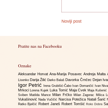
Noviji post
Pratite nas na Facebooku
Oznake
Aleksandar Horvat
Ana-Marija Posavec
Andreja Malta
Darija Žilić
Davorka Črnčec
Dejan Iv
Lisenko
Darko Balaš
Igor Petrić
Irena Grubišić-Čabo
Ivan Domančić
Ivan Niv
Mrkoci
Luka Tomić
Maja Cvek
Lorena Kujek
Maja Kušenić
Milan Frčko
Sviben
Matilda Mance
Milan Zagorac
Milica 
Vukašinović
Narcisa Potežica
Natali Šarić
Nada Vučičić
Robert Janeš
Robert Tomšić
Sa
Ratko Bjelčić
Roko Dobra