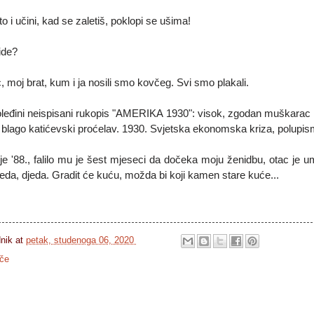
 i učini, kad se zaletiš, poklopi se ušima!
ide?
c, moj brat, kum i ja nosili smo kovčeg. Svi smo plakali.
oleđini neispisani rukopis "AMERIKA 1930": visok, zgodan muškarac
 blago katićevski proćelav. 1930. Svjetska ekonomska kriza, polupis
 je '88., falilo mu je šest mjeseci da dočeka moju ženidbu, otac je um
eda, djeda. Gradit će kuću, možda bi koji kamen stare kuće...
dnik
at
petak, studenoga 06, 2020
iče