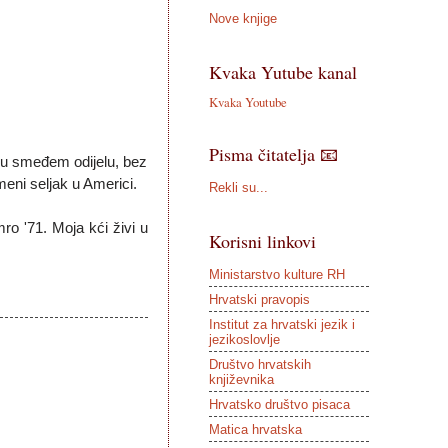
Nove knjige
Kvaka Yutube kanal
Kvaka Youtube
Pisma čitatelja 📧
 u smeđem odijelu, bez
meni seljak u Americi.
Rekli su...
ro '71. Moja kći živi u
Korisni linkovi
Ministarstvo kulture RH
Hrvatski pravopis
Institut za hrvatski jezik i
jezikoslovlje
Društvo hrvatskih
književnika
Hrvatsko društvo pisaca
Matica hrvatska