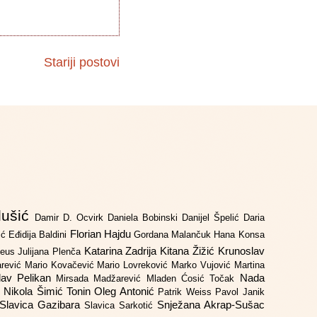
Stariji postovi
lušić
Damir D. Ocvirk
Daniela Bobinski
Danijel Špelić
Daria
Florian Hajdu
jić
Eđidija Baldini
Gordana Malančuk
Hana Konsa
Katarina Zadrija
Kitana Žižić
Krunoslav
deus
Julijana Plenča
arević
Mario Kovačević
Mario Lovreković
Marko Vujović
Martina
lav Pelikan
Nada
Mirsada Madžarević
Mladen Ćosić Točak
ć
Nikola Šimić Tonin
Oleg Antonić
Patrik Weiss
Pavol Janik
Slavica Gazibara
Snježana Akrap-Sušac
Slavica Sarkotić