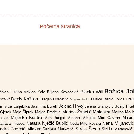
Početna stranica
Božica Je
Blanka Will
Anica Lukina
Ankica Kale
Biljana Kovačević
anović
Denis Kožljan
Dragan Miščević
Duško Babić
Evica Kral
Dragan Uzelac
Jelena Hrvoj
an
Ivica Ušljebrka
Jasmina Burek
Jelena Stanojčić
Josip Pru
Marica Žanetić Malenica
 Gjerek
Maja Šiprak
Majda Fradelić
Marina Mađ
Miljenka Koštro
Miros
Lesjak
Mira Jungić
Mirjana Mikulec
Miro Gavran
Nataša Nježić Bublić
Nena Miljanovi
Nataša Hrupec
Neda Milenkovski
ndra Pocrnić Mlakar
Silvija Šesto
Sanijela Matković
Siniša Matasović