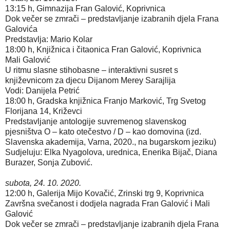
13:15 h, Gimnazija Fran Galović, Koprivnica
Dok večer se zmrači – predstavljanje izabranih djela Frana
Galovića
Predstavlja: Mario Kolar
18:00 h, Knjižnica i čitaonica Fran Galović, Koprivnica
Mali Galović
U ritmu slasne stihobasne – interaktivni susret s
književnicom za djecu Dijanom Merey Sarajlija
Vodi: Danijela Petrić
18:00 h, Gradska knjižnica Franjo Marković, Trg Svetog
Florijana 14, Križevci
Predstavljanje antologije suvremenog slavenskog
pjesništva O – kato otečestvo / D – kao domovina (izd.
Slavenska akademija, Varna, 2020., na bugarskom jeziku)
Sudjeluju: Elka Nyagolova, urednica, Enerika Bijač, Diana
Burazer, Sonja Zubović.
subota, 24. 10. 2020.
12:00 h, Galerija Mijo Kovačić, Zrinski trg 9, Koprivnica
Završna svečanost i dodjela nagrada Fran Galović i Mali
Galović
Dok večer se zmrači – predstavljanje izabranih djela Frana