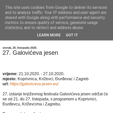
This site uses cookies from Google to deliver its services
"Kvaka"
and to analyze traffic. Your IP address and user-agent are
shared with Google along with performance and security
metrics to ensure quality of service, generate usage
Časopis za književnost ISSN 2459-5632
statistics, and to detect and address abuse.
LEARN MORE
GOT IT
▼
utorak, 20. listopada 2020.
27. Galovićeva jesen
vrijeme:
21.10.2020. - 27.10.2020.
mjesto:
Koprivnica, Križevci, Đurđevac i Zagreb
url:
https://galoviceva-jesen.eu/
27. izdanje književnog festivala Galovićeva jesen održat će
se od 21. do 27. listopada, s programom u Koprivnici,
Đurđevcu, Križevcima i Zagrebu.