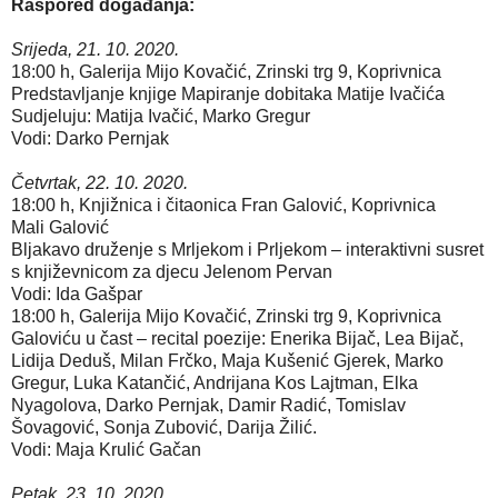
Raspored događanja:
Srijeda, 21. 10. 2020.
18:00 h, Galerija Mijo Kovačić, Zrinski trg 9, Koprivnica
Predstavljanje knjige Mapiranje dobitaka Matije Ivačića
Sudjeluju: Matija Ivačić, Marko Gregur
Vodi: Darko Pernjak
Četvrtak, 22. 10. 2020.
18:00 h, Knjižnica i čitaonica Fran Galović, Koprivnica
Mali Galović
Bljakavo druženje s Mrljekom i Prljekom – interaktivni susret
s književnicom za djecu Jelenom Pervan
Vodi: Ida Gašpar
18:00 h, Galerija Mijo Kovačić, Zrinski trg 9, Koprivnica
Galoviću u čast – recital poezije: Enerika Bijač, Lea Bijač,
Lidija Deduš, Milan Frčko, Maja Kušenić Gjerek, Marko
Gregur, Luka Katančić, Andrijana Kos Lajtman, Elka
Nyagolova, Darko Pernjak, Damir Radić, Tomislav
Šovagović, Sonja Zubović, Darija Žilić.
Vodi: Maja Krulić Gačan
Petak, 23. 10. 2020.