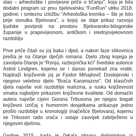
stao – arheološke i povijesne priče o trčanju”, koja je bila
dodatni program uz prvu bjelovarsku “FunRun” utrku 2018.
godine; i sinteznu izložbu “Arheološka kronika – što je bilo
prije osnutka Bjelovara”, u kojoj se daje prikaz razvoja
ljudske povijesti na prostoru Bjelovarsko-bilogorske
županije u prapovijesnom, antičkom i srednjovjekovnom
razdoblju
Prve priče čitali su joj baka i djed, a nakon faze slikovnica
prešla je na čitanje dječjih romana. Djelo zbog kojega je
zavoljela čitanje je “Ronja, razbojnička kći” švedske autorice
Astrid Lindgren, kojemu se i danas ponekad zna vratiti.
Najdraži književnik joj je Fjodor Mihajlovič Dostojevski i
njegovo velebno djelo “Braća Karamazovi”. Od klasičnih
djela najviše voli razdoblje realizma, a rusku književnost
smatra najboljim prikazom književne kvalitete. Od domaćih
autora najviše cijeni Gorana Tribusona jer njegov bogati
književni izričaj s humornim dosjetkama prikazuje jedno
prošlo razdoblje u kronologiji (najčešće Bjelovara), kojemu
se Tribuson rado vraća i ostaje zauvijek zabilježeno u
njegovim djelima.
Godine 2015., kada je čekala obranu diplomskog iz