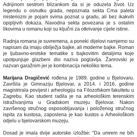
Adrijinom sestrom blizankom da si je oduzela život. Uz
legendu o osnutku grada, nepoznata sekta Crna paleta
misteriozni je pojam svima poznat u gradu, ali bez ikakvih
opipljivih dokaza. Navodna sekta povezana je s ostalim
likovima u romanu koji su ključni za otkrivanje cijele istine.
Radnja romana je suvremena, a poneki dijelovi namjerno su
napisani da imaju obilježja bajke, ali moderne bajke. Roman
je ljubavno-erotske tematike s bajkovitim detaljima koje
upotpunjuje glazbeni dio naziva poglavlja. Žanrovski je
nazvan garažnim jer je kombinacija nekoliko tema.
Marijana Dragičević
rođena je 1989. godine u Bjelovaru.
Završila je Gimnaziju Bjelovar, a 2014. i 2016. godine
magistrirala povijest i arheologiju na Filozofskom fakultetu u
Zagrebu. Kao student radila je na arheološkim terenskim
istraživanjima u Gradskom muzeju Bjelovar. Nakon
završenog stručnog osposobljavanja i položenog stručnog
ispita za kustosa, zaposlena je kao kustos u Arheološkom
odjelu u bjelovarskom muzeju.
Dosad je imala dvije autorske izložbe: “Da umrem ne bih