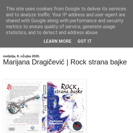
This site uses cookies from Google to deliver its services
"Kvaka"
and to analyze traffic. Your IP address and user-agent are
shared with Google along with performance and security
metrics to ensure quality of service, generate usage
Časopis za književnost ISSN 2459-5632
statistics, and to detect and address abuse.
LEARN MORE
GOT IT
▼
nedjelja, 8. ožujka 2020.
Marijana Dragičević | Rock strana bajke