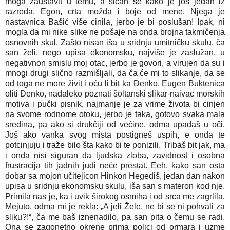
moga zaustavit u temu, a sićan se kako je još jedan iz
razreda, Egon, crta možda i boje od mene. Njega je
nastavnica Bašić više cinila, jerbo je bi poslušan! Ipak, ni
mogla da mi nike slike ne pošaje na onda brojna takmičenja
osnovnih skul. Zašto nisan iša u sridnju umitničku skulu, ča
san želi, nego upisa ekonomsku, najviše je zaslužan, u
negativnon smislu moj otac, jerbo je govori, a virujen da su i
mnogi drugi slično razmišljali, da ča će mi to slikanje, da se
od toga ne more živit i oću li bit ka Đenko. Eugen Buktenica
oliti Đenko, nadaleko poznati šoltanski slikar-naivac morskih
motiva i pučki pisnik, najmanje je za vrime života bi cinjen
na svome rodnome otoku, jerbo je taka, gotovo svaka mala
sredina, pa ako si drukčiji od većine, odma upadaš u oči.
Još ako vanka svog mista postigneš uspih, e onda te
potcinjuju i traže bilo šta kako bi te ponizili. Tribaš bit jak, ma
i onda nisi siguran da ljudska zloba, zavidnost i osobna
frustracija tih jadnih judi neće prestat. Eeh, kako san osta
dobar sa mojon učitejicon Hinkon Hegediš, jedan dan nakon
upisa u sridnju ekonomsku skulu, iša san s materon kod nje.
Primila nas je, ka i uvik širokog osmiha i od srca me zagrlila.
Mejuto, odma mi je rekla: „A jeli Žele, ne bi se ni pohvali za
sliku?!“, ča me baš iznenadilo, pa san pita o čemu se radi.
Ona se zagonetno okrene prima polici od ormara i uzme