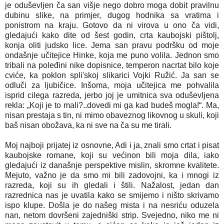
je oduševljen ča san višje nego dobro moga dobit pravilnu
dubinu slike, na primjer, dugog hodnika sa vratima i
ponistrom na kraju. Gotovo da ni virova u ono ča vidi,
gledajući kako dite od šest godin, crta kaubojski pištolj,
konja oliti judsko lice. Jema san pravu podršku od moje
ondašnje učitejice Hinke, koja me puno volila. Jednon smo
tribali na poleđini nike dopisnice, temperon nacrtat bilo koje
cviće, ka poklon spli'skoj slikarici Vojki Ružić. Ja san se
odluči za ljubičice. Inšoma, moja učitejica me pohvalila
isprid cilega razreda, jerbo joj je umitnica sva oduševljena
rekla: „Koji je to mali?..dovedi mi ga kad budeš mogla!“. Ma,
nisan prestaja s tin, ni mimo obaveznog likovnog u skuli, koji
baš nisan obožava, ka ni sve na ča su me tirali.
Moj najboji prijatej iz osnovne, Adi i ja, znali smo crtat i pisat
kaubojske romane, koji su većinon bili moja dila, iako
gledajući iz današnje perspektive mislin, skromne kvalitete.
Mejuto, važno je da smo mi bili zadovojni, ka i mnogi iz
razreda, koji su ih gledali i štili. Nažalost, jedan dan
razrednica nas je uvatila kako se smijemo i ništo skrivamo
ispo klupe. Došla je do našeg mista i na nesriću oduzela
nan, netom dovršeni zajedniški strip. Svejedno, niko me ni