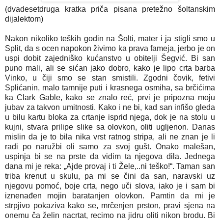
(dvadesetdruga kratka priča pisana pretežno šoltanskim
dijalektom)
Nakon nikoliko teških godin na Šolti, mater i ja stigli smo u
Split, da s ocen napokon živimo ka prava fameja, jerbo je on
uspi dobit zajedniško kućanstvo u obitelji Šegvić. Bi san
puno mali, ali se sićan jako dobro, kako je lipo crta barba
Vinko, u čiji smo se stan smistili. Zgodni čovik, fetivi
Splićanin, malo tamnije puti i krasnega osmiha, sa brčićima
ka Clark Gable, kako se znalo reć, prvi je pripozna moju
jubav za takvon umitnosti. Kako i ne bi, kad san infišo gleda
u bilu kartu bloka za crtanje isprid njega, dok je na stolu u
kujni, stvara prilipe slike sa olovkon, oliti ugljenon. Danas
mislin da je to bila nika vrst ratnog stripa, ali ne znan je li
radi po naružbi oli samo za svoj gušt. Onako malešan,
uspinja bi se na prste da vidim ta njegova dila. Jednega
dana mi je reka: „Ajde provaj i ti Žele,..ni teško!“. Taman san
triba krenut u skulu, pa mi se čini da san, naravski uz
njegovu pomoć, boje crta, nego uči slova, iako je i sam bi
iznenađen mojin baratanjen olovkon. Pamtin da mi je
strpjivo pokaziva kako se, mrčenjen prston, pravi sjena na
onemu ča želin nacrtat, recimo na jidru oliti nikon brodu. Bi