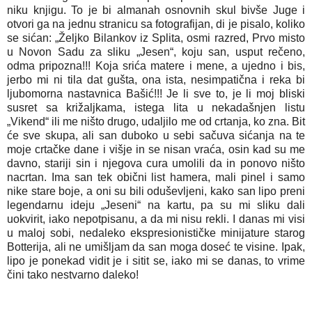
niku knjigu. To je bi almanah osnovnih skul bivše Juge i
otvori ga na jednu stranicu sa fotografijan, di je pisalo, koliko
se sićan: „Željko Bilankov iz Splita, osmi razred, Prvo misto
u Novon Sadu za sliku „Jesen“, koju san, usput rečeno,
odma pripozna!!! Koja srića matere i mene, a ujedno i bis,
jerbo mi ni tila dat gušta, ona ista, nesimpatična i reka bi
ljubomorna nastavnica Bašić!!! Je li sve to, je li moj bliski
susret sa križaljkama, istega lita u nekadašnjen listu
„Vikend“ ili me ništo drugo, udaljilo me od crtanja, ko zna. Bit
će sve skupa, ali san duboko u sebi sačuva sićanja na te
moje crtačke dane i višje in se nisan vraća, osin kad su me
davno, stariji sin i njegova cura umolili da in ponovo ništo
nacrtan. Ima san tek obični list hamera, mali pinel i samo
nike stare boje, a oni su bili oduševljeni, kako san lipo preni
legendarnu ideju „Jeseni“ na kartu, pa su mi sliku dali
uokvirit, iako nepotpisanu, a da mi nisu rekli. I danas mi visi
u maloj sobi, nedaleko ekspresionističke minijature starog
Botterija, ali ne umišljam da san moga doseć te visine. Ipak,
lipo je ponekad vidit je i sitit se, iako mi se danas, to vrime
čini tako nestvarno daleko!