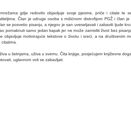
mrežama gdje redovito objavljuje svoje pjesme, priče i citate te s
 pratiteljima. Član je udruge osoba s mišićnom distrofijom PGŽ i član je 
an se posvetio pisanju, a njegov je san uveseljavati i zabaviti ljude kr
gao pomaknuti samo jedan kapak jer ne može zamisliti život bez pisanj
je objavljuje motivirajuće tekstove o životu i sreći, a na društvenim 
 citatima.
e, uživa u šetnjama, uživa u svemu. Čita knjige, posjećujem književne doga
utovati, uglavnom voli se zabavljati.