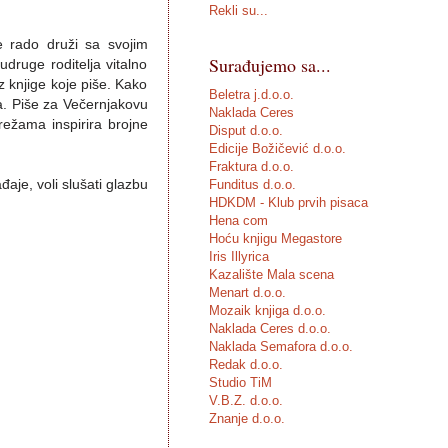
Rekli su...
e rado druži sa svojim
Surađujemo sa...
udruge roditelja vitalno
oz knjige koje piše. Kako
Beletra j.d.o.o.
a. Piše za Večernjakovu
Naklada Ceres
mrežama inspirira brojne
Disput d.o.o.
Edicije Božičević d.o.o.
Fraktura d.o.o.
đaje, voli slušati glazbu
Funditus d.o.o.
HDKDM - Klub prvih pisaca
Hena com
Hoću knjigu Megastore
Iris Illyrica
Kazalište Mala scena
Menart d.o.o.
Mozaik knjiga d.o.o.
Naklada Ceres d.o.o.
Naklada Semafora d.o.o.
Redak d.o.o.
Studio TiM
V.B.Z. d.o.o.
Znanje d.o.o.