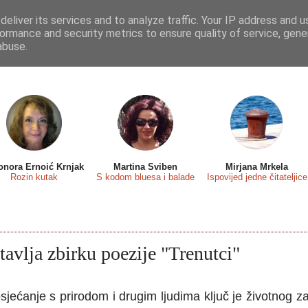
eliver its services and to analyze traffic. Your IP address and 
 sa...
Predstavljamo
Osvrti
Recenzije
Eseji
ormance and security metrics to ensure quality of service, gen
abuse.
onora Ernoić Krnjak
Martina Sviben
Mirjana Mrkela
Rozin kutak
S kodom bluesa i balade
Ispovijed jedne čitateljice
tavlja zbirku poezije "Trenutci"
osjećanje s prirodom i drugim ljudima ključ je životnog z