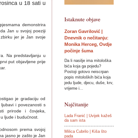
prosinca u 18 sati u
Istaknute objave
m pjesmama demonstrira
Zoran Gavrilović |
da Jan u svojoj poeziji
zbirku jer je Jan svoje
Dnevnik o nečitanju:
Monika Herceg, Ovdje
počinje šuma
ra. Na predstavljanju u
Da li nasilje ima mitološka
rvi put objavljene prije
bića koja ga pojedu?
kar.
Postoji gotovo neiscrpan
popis mitoloških bića koja
jedu ljude, djecu, duše, krv,
vrijeme i...
ostigao je gradaciju od
Najčitanije
 ljubavi i povezanosti s
i prirode i čovjeka,
Lada Franić | Uvijek kažeš
 u ljude i budućnost.
da sam ista
m odnosom prema svojoj
Milica Cubrilo | Kiša što
ma jasno je zašto je Jan
pada