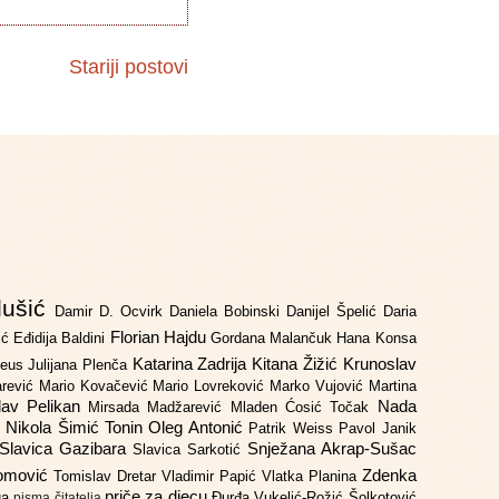
Stariji postovi
lušić
Damir D. Ocvirk
Daniela Bobinski
Danijel Špelić
Daria
Florian Hajdu
jić
Eđidija Baldini
Gordana Malančuk
Hana Konsa
Katarina Zadrija
Kitana Žižić
Krunoslav
deus
Julijana Plenča
arević
Mario Kovačević
Mario Lovreković
Marko Vujović
Martina
lav Pelikan
Nada
Mirsada Madžarević
Mladen Ćosić Točak
ć
Nikola Šimić Tonin
Oleg Antonić
Patrik Weiss
Pavol Janik
Slavica Gazibara
Snježana Akrap-Sušac
Slavica Sarkotić
Domović
Zdenka
Tomislav Dretar
Vladimir Papić
Vlatka Planina
priče za djecu
iga
Đurđa Vukelić-Rožić
Šolkotović
pisma čitatelja