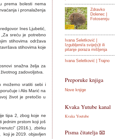
su prema bolesti nema
Zdravko
hvaćanja i pronalaženja
Dolenec |
Fotosenrju
redgovor Ines Ljubetić,
“, „Za sreću je potrebno
Ivana Seletković |
vojim stihovima održava
Izgubljeni/a svije(s)t ili
 završava stihovima koje
pitanje poraza mišljenja
Ivana Seletković | Trajno
 osnovi snažna želja za
 životnog zadovoljstva.
Preporuke knjiga
 možemo vratiti sebi i
Nove knjige
poručuje i Alis Marić na
voj život je pretočio u
Kvaka Yutube kanal
ije tipa 2, zbog koje ne
Kvaka Youtube
ti jednim prstom koji još
renutci" (2016.), zbirku
Pisma čitatelja 📧
, koji je 2019. objavljen