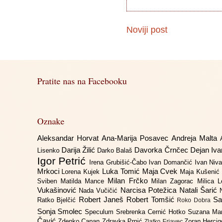
Noviji post
Pratite nas na Facebooku
Oznake
Aleksandar Horvat
Ana-Marija Posavec
Andreja Malta
Darija Žilić
Davorka Črnčec
Dejan Iv
Lisenko
Darko Balaš
Igor Petrić
Irena Grubišić-Čabo
Ivan Domančić
Ivan Niv
Mrkoci
Luka Tomić
Maja Cvek
Lorena Kujek
Maja Kušenić
Milan Frčko
Sviben
Matilda Mance
Milan Zagorac
Milica 
Vukašinović
Narcisa Potežica
Natali Šarić
Nada Vučičić
Robert Janeš
Robert Tomšić
Sa
Ratko Bjelčić
Roko Dobra
Sonja Smolec
Speculum
Srebrenka Cernić Hotko
Suzana Ma
Čavić
Zdenko Capan
Zdravka Prnić
Zoran Herci
Zlatko Erjavec