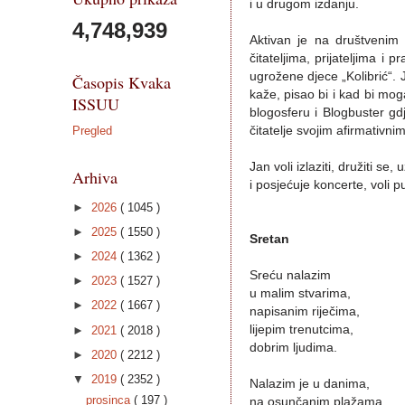
i u drugom izdanju.
4,748,939
Aktivan je na društvenim 
čitateljima, prijateljima i
ugrožene djece „Kolibrić“. J
Časopis Kvaka
kaže, pisao bi i kad bi mo
ISSUU
blogosferu i Blogbuster gd
čitatelje svojim afirmativnim
Pregled
Jan voli izlaziti, družiti s
Arhiva
i posjećuje koncerte, voli p
►
2026
( 1045 )
►
2025
( 1550 )
Sretan
►
2024
( 1362 )
Sreću nalazim
►
2023
( 1527 )
u malim stvarima,
►
2022
( 1667 )
napisanim riječima,
lijepim trenutcima,
►
2021
( 2018 )
dobrim ljudima.
►
2020
( 2212 )
▼
2019
( 2352 )
Nalazim je u danima,
prosinca
( 197 )
na osunčanim plažama