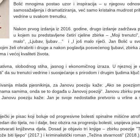
Bolić mnogima postao uzor i inspiracija – u njegovu odno
samosažaljenja i dramatiziranja, već samo kristalna mudrost pri
vedrine u svakom trenutku.
Nakon prvog izdanja iz 2016. godine, drugo izdanje zadržava p
u kojem su predstavljene četiri cjeline zbirke – „Moji trenutci
malo“, „Ljubav, ljubav…“ i „I još malo riječi. Jan Bolić u s
kojim želi ohrabriti i druge a nakon poglavlja posvećenog ljubavi, zbirka
 i većoj kvaliteti života.
rativna, slobodnog stiha, jasnog i ekonomičnog izraza. U njeznoj je
i” da su trenutci vedrine i suosjećanje s prirodom i drugim ljudima ključ
vanija mlada pjesnikinja, za Janovu poeziju kaže: „Ako se poezijom
s nama samima, onda se to događa u Janovoj poeziji“. Janovu zbirku pre
a Janovu poeziju kaže: Jan je svoje nedostatke pretvorio u vrline a s
.
ječki je pisac koji boluje od progresivne bolesti spinalne mišićne atrof
n dio tijela, no i dalje, bez obzira na progresiju bolesti, uspijeva pisa
stvarati književna djela. Dosad je objavio tri knjige – zbirku poezije "T
že biti lijepo“ (2017.) i kriminalistički roman „Težina stvarnosti“ (2018.)