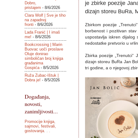
je zbirke poezije Jana
Dobro,
pristajem
- 8/6/2026
dizajn storeu BuRa, 
Clara Wolf | Sve je tiho
na zapadnoj
fronti
- 8/6/2026
Zbirkom poezije „Trenutci
borbenost i pozitivan stav
Lada Franić | I imaš
me!
- 8/6/2026
uspostavlja iskren dijalog
nedostatke pretvorio u vrlin
Bookcrossing | Marin
Buovac uoči proslave
Oluje donirao
Zbirka poezije „Trenutci“ 
simboličan broj knjiga
dizajn storeu BuRa Jan Boli
građanima
Gospića
- 8/5/2026
tri godine, a o njegovoj zbi
Ruža Zubac-Ištuk |
Dobra je!
- 8/5/2026
Događanja,
novosti,
zanimljivosti...
Promocije knjiga,
sajmovi, festivali,
gostovanja. . .