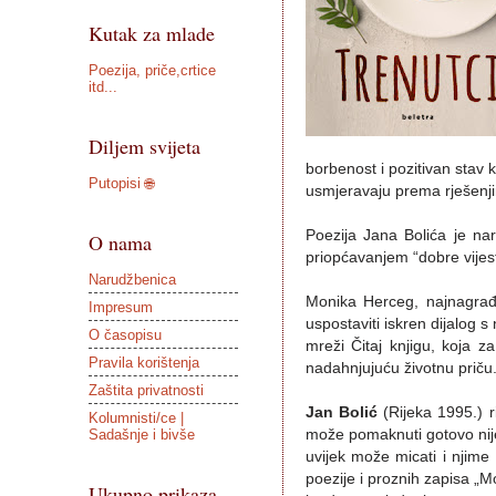
Kutak za mlade
Poezija, priče,crtice
itd...
Diljem svijeta
borbenost i pozitivan stav 
Putopisi 🌐
usmjeravaju prema rješenjima
Poezija Jana Bolića je na
O nama
priopćavanjem “dobre vijest
Narudžbenica
Monika Herceg, najnagrađi
Impresum
uspostaviti iskren dijalog 
O časopisu
mreži Čitaj knjigu, koja z
Pravila korištenja
nadahnjujuću životnu priču
Zaštita privatnosti
Jan Bolić
(Rijeka 1995.) ri
Kolumnisti/ce |
Sadašnje i bivše
može pomaknuti gotovo nijeda
uvijek može micati i njime 
poezije i proznih zapisa „Mo
Ukupno prikaza