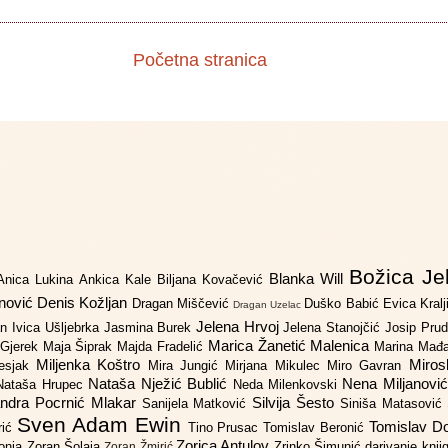
Početna stranica
Božica Je
Blanka Will
Anica Lukina
Ankica Kale
Biljana Kovačević
anović
Denis Kožljan
Dragan Miščević
Duško Babić
Evica Kral
Dragan Uzelac
Jelena Hrvoj
an
Ivica Ušljebrka
Jasmina Burek
Jelena Stanojčić
Josip Pru
Marica Žanetić Malenica
 Gjerek
Maja Šiprak
Majda Fradelić
Marina Mađ
Miljenka Koštro
Miros
Lesjak
Mira Jungić
Mirjana Mikulec
Miro Gavran
Nataša Nježić Bublić
Nena Miljanovi
Nataša Hrupec
Neda Milenkovski
ndra Pocrnić Mlakar
Silvija Šesto
Sanijela Matković
Siniša Matasović
Sven Adam Ewin
Tomislav 
rić
Tino Prusac
Tomislav Beronić
Zorica Antulov
gonja
Zoran Šolaja
Zrinko Šimunić
darivanje knj
Zoran Žmirić