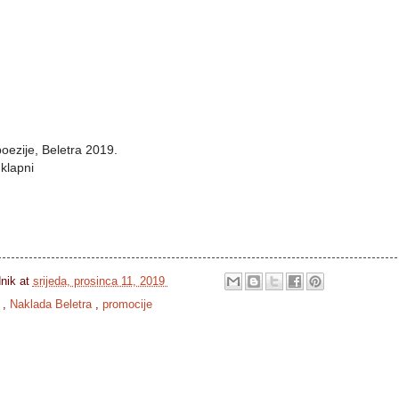
poezije, Beletra 2019.
klapni
dnik
at
srijeda, prosinca 11, 2019
ć
,
Naklada Beletra
,
promocije