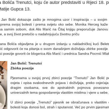
 Bolića Trenutci, koju će autor predstaviti u Rijeci 18. 
Matije Gupca 13.
“ Jan Bolić dokazuje zašto je mnogima uzor i inspiracija – u svoji
 prema svojoj bolesti i prema svijetu oko sebe. Monika Herceg kaže 
 sa samim sobom, dok Alis Marić na Čitaj knjigu preporučuje Janovu 
e, a svoj život pretočio u nadahnjujuću životnu priču
Jana Bolića objavljena je u drugom izdanju u nakladničkoj kući Belet
ć odgovorit će na pitanja o svom današnjem doživljaju zbirke poezije p
rci poezije govorit će blogerica Alis Marić i urednica Sandra Pocrnić Mla
Jan Bolić: Trenutci
Zbirka poezije
Pjesmama u svojoj prvoj zbirci poezije “Trenutci” Jan Bolić p
osjeta i opisa svakodnevnih pojava i doživljaja, preko osjećaja
dragim osobama, sve do apstraktnih pojmova povezanost
univerzalnih tema gospodarenja vlastitim mislima i vjere u sebe,
U zbirci poezije „Trenutci“ pjesnik se obračunava s vlastiti
bolesti koja donosi bol, strah i sputanost. Već po prvim pjesma