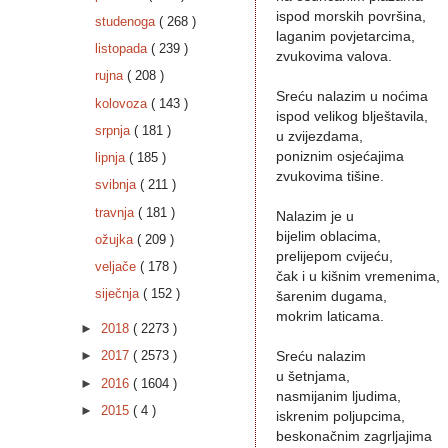
ispod morskih površina,
studenoga
( 268 )
laganim povjetarcima,
listopada
( 239 )
zvukovima valova.
rujna
( 208 )
Sreću nalazim u noćima
kolovoza
( 143 )
ispod velikog blještavila,
srpnja
( 181 )
u zvijezdama,
poniznim osjećajima
lipnja
( 185 )
zvukovima tišine.
svibnja
( 211 )
travnja
( 181 )
Nalazim je u
bijelim oblacima,
ožujka
( 209 )
prelijepom cvijeću,
veljače
( 178 )
čak i u kišnim vremenima,
siječnja
( 152 )
šarenim dugama,
mokrim laticama.
►
2018
( 2273 )
►
2017
( 2573 )
Sreću nalazim
u šetnjama,
►
2016
( 1604 )
nasmijanim ljudima,
►
2015
( 4 )
iskrenim poljupcima,
beskonačnim zagrljajima