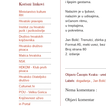
i lijepim gestama.
Korisni linkovi
Nalazim je u ljubavi,
Ministarstvo kulture
RH
nalazim je u udisajima,
srčanom ritmu,
Hrvatski pravopis
u treptajima,
Institut za hrvatski
u pokretima.
jezik i jezikoslovlje
Društvo hrvatskih
Jan Bolić: Trenutci, zbirka 
književnika
Format A5, meki uvez, bez 
Hrvatsko društvo
Broj strana 80
pisaca
2. izdanje
Matica hrvatska
NSK
HDKDM - Klub prvih
pisaca
Objavio Časopis
Kvaka - ure
Hrvatsko čitateljsko
društvo
Labels:
događanja
,
Jan Boli
Culturnet.hr
Nema komentara :
POU - Velika Gorica
Književnost uživo
Objavi komentar
in Portal