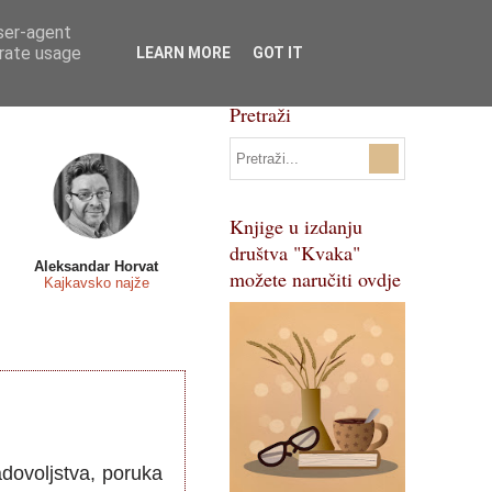
user-agent
Svi natječaji
Pojmovnik
erate usage
LEARN MORE
GOT IT
Pretraži
Knjige u izdanju
društva "Kvaka"
Aleksandar Horvat
možete naručiti ovdje
Kajkavsko najže
adovoljstva, poruka