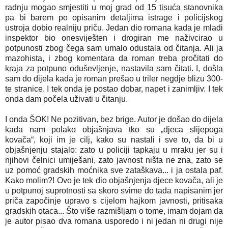
radnju mogao smjestiti u moj grad od 15 tisuća stanovnika
pa bi barem po opisanim detaljima istrage i policijskog
ustroja dobio realniju priču. Jedan dio romana kada je mladi
inspektor bio onesviješten i drogiran me naživcirao u
potpunosti zbog čega sam umalo odustala od čitanja. Ali ja
mazohista, i zbog komentara da roman treba pročitati do
kraja za potpuno oduševljenje, nastavila sam čitati. I, došla
sam do dijela kada je roman prešao u triler negdje blizu 300-
te stranice. I tek onda je postao dobar, napet i zanimljiv. I tek
onda dam počela uživati u čitanju.
I onda ŠOK! Ne pozitivan, bez brige. Autor je došao do dijela
kada nam polako objašnjava tko su „djeca slijepoga
kovača“, koji im je cilj, kako su nastali i sve to, da bi u
objašnjenju stajalo: zato u policiji tapkaju u mraku jer su i
njihovi čelnici umiješani, zato javnost ništa ne zna, zato se
uz pomoć gradskih moćnika sve zataškava... i ja ostala paf.
Kako molim?! Ovo je tek dio objašnjenja djece kovača, ali je
u potpunoj suprotnosti sa skoro svime do tada napisanim jer
priča započinje upravo s cijelom hajkom javnosti, pritisaka
gradskih otaca... Što više razmišljam o tome, imam dojam da
je autor pisao dva romana usporedo i ni jedan ni drugi nije