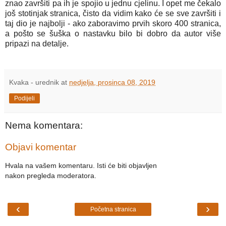
znao završiti pa ih je spojio u jednu cjelinu. I opet me čekalo
još stotinjak stranica, čisto da vidim kako će se sve završiti i
taj dio je najbolji - ako zaboravimo prvih skoro 400 stranica,
a pošto se šuška o nastavku bilo bi dobro da autor više
pripazi na detalje.
Kvaka - urednik
at
nedjelja, prosinca 08, 2019
Podijeli
Nema komentara:
Objavi komentar
Hvala na vašem komentaru. Isti će biti objavljen
nakon pregleda moderatora.
‹
›
Početna stranica