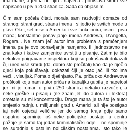
ima mane, a jedna od njih - najveća - poništava skoro sve
napisano u prvih 200 stranica. Sada da objasnim.
Čim sam počela čitati, morala sam razdvojiti domaće od
stranog: strani grad, strana imena i slijedio je switch mode u
glavi. Okej, selim se u Ameriku i sve funkcionira, osim... prva
mana; konstantno ponavljanje imena Andrewa, D'Angella,
Rogera... Ne znam jel' autor ima problema s pamćenjem
imena pa je ovo ponavljanje namjerno, ili jednostavno ne
zna kako i kakve zamjenice uvrstiti u pisanje. Zatim je bilo
nekakvo poigravanje inspektora koji su pokušavali dokazati
čiji ured više smrdi (da, dobro ste pročitali) kao da je riječ o
djeci koja pokušavaju dokazati čiji je otac jači ili tko ima
veći... visuljak. Pomalo djetinjasto. Pa, priča oko Andrewove
prošlosti koju nam autor priča na kapaljku gubila je napetost
jer mi je roman u prvih 250 stranica nekako razvučen, a
neke greške u pisanju (ne znam jel' do autora ili lektora)
ometale su mi koncentraciju. Druga mana je ta što je autor
smjestio radnju u milijunski grad u Americi, ali nije postigao
taj neki osjećaj veličine jer do samog kraja gdje samo
usputno spominje još neke policijske postaje, u centru
pažnje je samo taj jedan kriminalistički odjel i ne spominje
se suradnja s ostalim policijskim postajama. Isto tako je