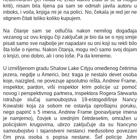
kriti), nisam bila lijena pa sam se odmah javila autoru u
inboks, i voila, knjiga mi je na polici. No, čekala je red jer ne
stignem čitati toliko koliko kupujem.
Na čitanje sam se odlučila nakon nemilog događaja
vezanog uz ovu knjigu čiji zaključak je bio da se o njoj smije
pisati samo sve najbolje jer napadani su oni koji su rekli bilo
šta loše o njemu. Nakon čitanja, mogu reći samo svoj dojam
o knjizi, ono dobro, ali i ono loše. Pa da krenemo.
U izmišljenom gradu Shalow Lake Cityju omeđenog četirima
jezera, negdje u Americi, bez traga je nestalo devet osoba
koje, naizgled, ne povezuje apsolutno ništa. Andrew Frame,
inspektor, pardon, viši inspektor krim policije uz pomoć
novog i perspektivnog partnera, inspektora Rogera Stewarta
istražuje slučaj samoubojstva 19-estogodišnje Nancy
Kowalski koja za sobom ne ostavlja oproštajnu poruku,
nego papirić s 5 imena. Andrew Frame (ponavljanje imena
je namjerno), čovjek u srednjim četrdesetim, omražen u
policijskim krugovima, ubrzo zaključuje da su Nancyno
samoubojstvo i tajanstveni nestanci međusobno povezani
čim prva osoba s popisa nestane. Šef policije John