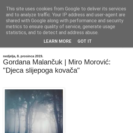
This site uses cookies from Google to deliver its services
"Kvaka"
and to analyze traffic. Your IP address and user-agent are
shared with Google along with performance and security
metrics to ensure quality of service, generate usage
Časopis za književnost ISSN 2459-5632
statistics, and to detect and address abuse.
LEARN MORE
GOT IT
▼
nedjelja, 8. prosinca 2019.
Gordana Malančuk | Miro Morović:
"Djeca slijepoga kovača"