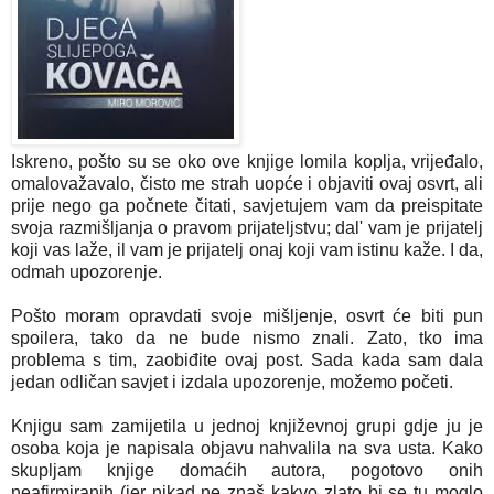
Iskreno, pošto su se oko ove knjige lomila koplja, vrijeđalo,
omalovažavalo, čisto me strah uopće i objaviti ovaj osvrt, ali
prije nego ga počnete čitati, savjetujem vam da preispitate
svoja razmišljanja o pravom prijateljstvu; dal' vam je prijatelj
koji vas laže, il vam je prijatelj onaj koji vam istinu kaže. I da,
odmah upozorenje.
Pošto moram opravdati svoje mišljenje, osvrt će biti pun
spoilera, tako da ne bude nismo znali. Zato, tko ima
problema s tim, zaobiđite ovaj post. Sada kada sam dala
jedan odličan savjet i izdala upozorenje, možemo početi.
Knjigu sam zamijetila u jednoj književnoj grupi gdje ju je
osoba koja je napisala objavu nahvalila na sva usta. Kako
skupljam knjige domaćih autora, pogotovo onih
neafirmiranih (jer nikad ne znaš kakvo zlato bi se tu moglo