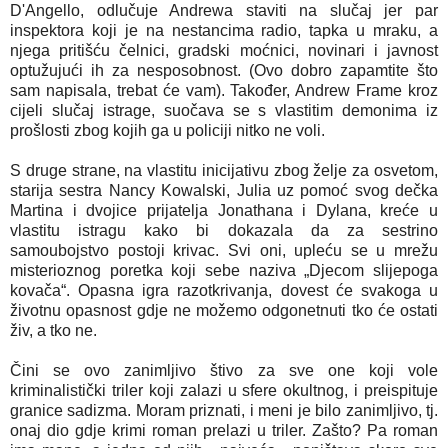
D'Angello, odlučuje Andrewa staviti na slučaj jer par
inspektora koji je na nestancima radio, tapka u mraku, a
njega pritišću čelnici, gradski moćnici, novinari i javnost
optužujući ih za nesposobnost. (Ovo dobro zapamtite što
sam napisala, trebat će vam). Također, Andrew Frame kroz
cijeli slučaj istrage, suočava se s vlastitim demonima iz
prošlosti zbog kojih ga u policiji nitko ne voli.
S druge strane, na vlastitu inicijativu zbog želje za osvetom,
starija sestra Nancy Kowalski, Julia uz pomoć svog dečka
Martina i dvojice prijatelja Jonathana i Dylana, kreće u
vlastitu istragu kako bi dokazala da za sestrino
samoubojstvo postoji krivac. Svi oni, upleću se u mrežu
misterioznog poretka koji sebe naziva „Djecom slijepoga
kovača“. Opasna igra razotkrivanja, dovest će svakoga u
životnu opasnost gdje ne možemo odgonetnuti tko će ostati
živ, a tko ne.
Čini se ovo zanimljivo štivo za sve one koji vole
kriminalistički triler koji zalazi u sfere okultnog, i preispituje
granice sadizma. Moram priznati, i meni je bilo zanimljivo, tj.
onaj dio gdje krimi roman prelazi u triler. Zašto? Pa roman