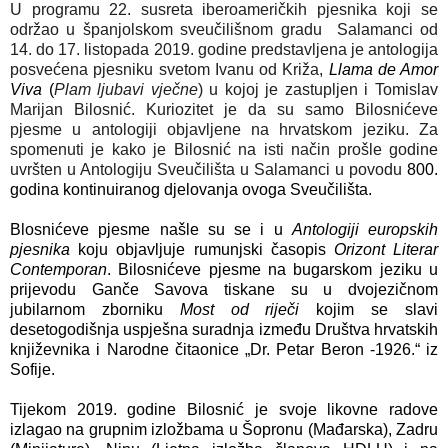
U programu 22. susreta iberoameričkih pjesnika koji se
održao u španjolskom sveučilišnom gradu Salamanci od
14. do 17. listopada 2019. godine predstavljena je antologija
posvećena pjesniku svetom Ivanu od Križa,
Llama de Amor
Viva
(
Plam ljubavi vječne
) u kojoj je zastupljen i Tomislav
Marijan Bilosnić. Kuriozitet je da su samo Bilosnićeve
pjesme u antologiji objavljene na hrvatskom jeziku. Za
spomenuti je kako je Bilosnić na isti način prošle godine
uvršten u Antologiju Sveučilišta u Salamanci u povodu
800.
godina kontinuiranog djelovanja ovoga Sveučilišta.
Blosnićeve pjesme našle su se i u
Antologiji europskih
pjesnika
koju objavljuje rumunjski časopis
Orizont Literar
Contemporan
. Bilosnićeve pjesme na bugarskom jeziku u
prijevodu Ganče Savova tiskane su u dvojezičnom
jubilarnom zborniku
Most od riječi
kojim se slavi
desetogodišnja uspješna suradnja između Društva hrvatskih
književnika i Narodne čitaonice „Dr. Petar Beron -1926.“ iz
Sofije.
Tijekom 2019. godine Bilosnić je svoje likovne radove
izlagao na grupnim izložbama u Šopronu (Mađarska), Zadru