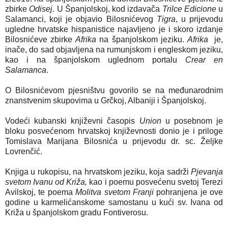
zbirke
Odisej.
U Španjolskoj, kod izdavača
Trilce Edicione
u
Salamanci, koji je objavio Bilosnićevog
Tigra
, u prijevodu
ugledne hrvatske hispanistice najavljeno je i skoro izdanje
Bilosnićeve zbirke
Afrika
na španjolskom jeziku.
Afrika
je,
inače, do sad objavljena na rumunjskom i engleskom jeziku,
kao i na španjolskom uglednom portalu
Crear en
Salamanca
.
O Bilosnićevom pjesništvu govorilo se na međunarodnim
znanstvenim skupovima u Grčkoj, Albaniji i Španjolskoj.
Vodeći kubanski književni časopis
Union
u posebnom je
bloku posvećenom hrvatskoj književnosti donio je i priloge
Tomislava Marijana Bilosnića u prijevodu dr. sc. Željke
Lovrenčić.
Knjiga u rukopisu, na hrvatskom jeziku, koja sadrži
Pjevanja
svetom Ivanu od Križa,
kao i poemu posvećenu svetoj Terezi
Avilskoj, te poema
Molitva svetom Franji
pohranjena je ove
godine u karmelićanskome samostanu u kući sv. Ivana od
Križa u španjolskom gradu Fontiverosu.