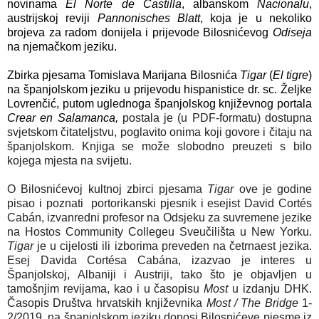
novinama
El Norte de Castilla
, albanskom
Nacionalu
,
austrijskoj reviji
Pannonisches Blatt
, koja je u nekoliko
brojeva za radom donijela i prijevode Bilosnićevog
Odiseja
na njemačkom jeziku.
Zbirka pjesama Tomislava Marijana Bilosnića
Tigar
(
El tigre
)
na španjolskom jeziku u prijevodu hispanistice dr. sc. Željke
Lovrenčić, putom uglednoga španjolskog književnog portala
Crear en Salamanca,
postala je (u PDF-formatu) dostupna
svjetskom čitateljstvu, poglavito onima koji govore i čitaju na
španjolskom. Knjiga se može slobodno preuzeti s bilo
kojega mjesta na svijetu.
O Bilosnićevoj kultnoj zbirci pjesama
Tigar
ove je godine
pisao i poznati portorikanski pjesnik i esejist David Cortés
Cabán, izvanredni profesor na Odsjeku za suvremene jezike
na Hostos Community Collegeu Sveučilišta u New Yorku.
Tigar
je u cijelosti ili izborima preveden na četrnaest jezika.
Esej Davida Cortésa Cabána, izazvao je interes u
Španjolskoj, Albaniji i Austriji, tako što je objavljen u
tamošnjim revijama, kao i u časopisu
Most
u izdanju DHK.
Časopis Društva hrvatskih književnika
Most / The Bridge
1-
2/2019. na španjolskom jeziku donosi Bilosnićeve pjesme iz