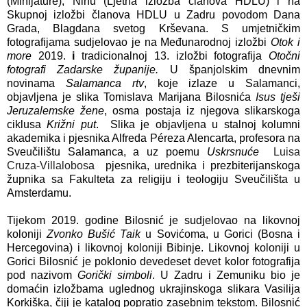
(Minijature), Ninu (Ljetna izložba članova HDLU) i na
Skupnoj izložbi članova HDLU u Zadru povodom Dana
Grada, Blagdana svetog Krševana. S umjetničkim
fotografijama sudjelovao je na Međunarodnoj izložbi
Otok i
more
2019.
i
tradicionalnoj 13. izložbi fotografija
Otočni
fotografi Zadarske županije.
U španjolskim dnevnim
novinama
Salamanca rtv
, koje izlaze u Salamanci,
objavljena je slika Tomislava Marijana Bilosnića
Isus tješi
Jeruzalemske žene
, osma postaja iz njegova slikarskoga
ciklusa
Križni put
. Slika je objavljena u stalnoj kolumni
akademika i pjesnika Alfreda Péreza Alencarta, profesora na
Sveučilištu Salamanca, a uz poemu
Uskrsnuće
Luisa
Cruza-Villalobos
a pjesnika, urednika i prezbiterijanskoga
župnika sa Fakulteta za religiju i teologiju Sveučilišta u
Amsterdamu.
Tijekom 2019. godine Bilosnić je sudjelovao na likovnoj
koloniji
Zvonko Bušić Taik
u Sovićoma, u Gorici (Bosna i
Hercegovina) i likovnoj koloniji Bibinje. Likovnoj koloniji u
Gorici Bilosnić je poklonio devedeset devet kolor fotografija
pod nazivom
Gorički simboli
. U Zadru i Zemuniku bio je
domaćin izložbama uglednog ukrajinskoga slikara Vasilija
Korkiška, čiji je katalog popratio zasebnim tekstom. Bilosnić