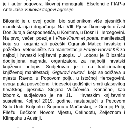
je i autor pogovora likovnoj monografiji Elselencije FIAP-a
Ante Jaše
Vukovar tragovi agresije
.
Bilosnić je u ovoj godini bio sudionikom više pjesničkih
manifestacija i događanja. Na VIII. Pjesničkom sijelu u čast
Don Juraja Gospodnetića, u Koritima, u Bosni i Hercegovini.
Na prvoj večeri poezije i
Vina-Vinum et poeta
, manifestacij
koju su organizirali požeški Ogranak Matice hrvatske i
požeško Veleučilište. Na manifestacije
Franjo Horvat Kiš
za
najbolji hrvatski književni putopis. U Loboru je Bilosniću
dodijeljena nagrada organizatora za najbolji hrvatski
književni putopis. Sudjelovao je i na tradicionalnoj
književnoj manifestaciji
Grgurovi hukovi
koja se održava u
mjestu Ravno, u Popovom polju, u istočnoj Hercegovini,
ovoga puta posvećenoj tridesetoj godišnjici smrti glasovitog
hrvatskog pjesnika Stojana Vučićevića. Konačno, kao
izbornik, sudjelovao je na 11. Hrvatskim književnim
susretima Koljnof 2019. godine, nastupajući u Petrovom
Selu Undi, Koljnofu i Šopronu u Mađarskoj, te Gornjoj Pulji,
Filežu, Bečkom Novom Mjestu, Celindofu, Željeznom i
Klimpuhu u Austriji.