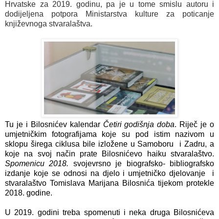
Hrvatske za 2019. godinu, pa je u tome smislu autoru i
dodijeljena potpora Ministarstva kulture za poticanje
književnoga stvaralaštva.
Tu je i Bilosnićev kalendar
Četiri godišnja doba
. Riječ je o
umjetničkim fotografijama koje su pod istim nazivom u
sklopu širega ciklusa bile izložene u Samoboru i Zadru, a
koje na svoj način prate Bilosnićevo haiku stvaralaštvo.
Spomenicu 2018.
svojevrsno je biografsko- bibliografsko
izdanje koje se odnosi na djelo i umjetničko djelovanje i
stvaralaštvo Tomislava Marijana Bilosnića tijekom protekle
2018. godine.
U 2019. godini treba spomenuti i neka druga Bilosnićeva