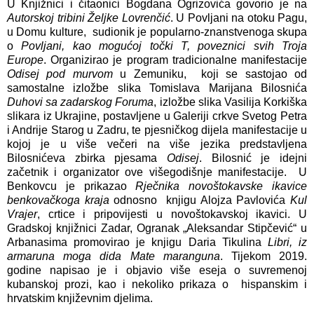
U Knjižnici i čitaonici Bogdana Ogrizovića govorio je na
Autorskoj tribini Željke Lovrenčić
. U Povljani na otoku Pagu,
u Domu kulture, sudionik je popularno-znanstvenoga skupa
o
Povljani, kao mogućoj točki T, poveznici svih Troja
Europe
. Organizirao je program tradicionalne manifestacije
Odisej pod murvom
u Zemuniku, koji se sastojao od
samostalne izložbe slika Tomislava Marijana Bilosnića
Duhovi sa zadarskog Foruma
, izložbe slika Vasilija Korkiška
slikara iz Ukrajine, postavljene u Galeriji crkve Svetog Petra
i Andrije Starog u Zadru, te pjesničkog dijela manifestacije u
kojoj je u više večeri na više jezika predstavljena
Bilosnićeva zbirka pjesama
Odisej
. Bilosnić je idejni
začetnik i organizator ove višegodišnje manifestacije. U
Benkovcu je prikazao
Rječnika novoštokavske ikavice
benkovačkoga kraja
odnosno knjigu Alojza Pavlovića
Kul
Vrajer
, crtice i pripovijesti u novoštokavskoj ikavici. U
Gradskoj knjižnici Zadar, Ogranak „Aleksandar Stipčević“ u
Arbanasima promovirao je knjigu Daria Tikulina
Libri, iz
armaruna moga dida Mate maranguna
. Tijekom 2019.
godine napisao je i objavio više eseja o suvremenoj
kubanskoj prozi, kao i nekoliko prikaza o hispanskim i
hrvatskim književnim djelima.