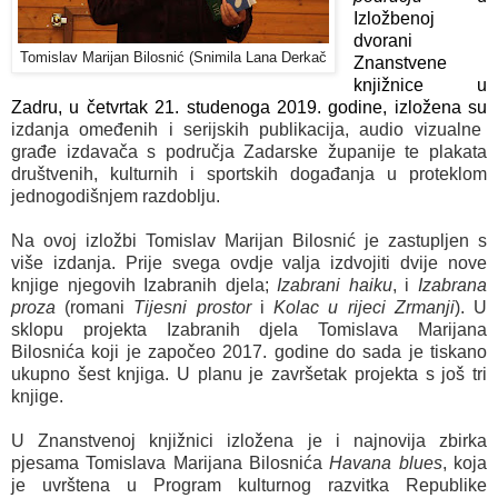
Izložbenoj
dvorani
Tomislav Marijan Bilosnić (Snimila Lana Derkač
Znanstvene
knjižnice u
Zadru, u četvrtak 21. studenoga 2019. godine, izložena su
izdanja omeđenih i serijskih publikacija, audio vizualne
građe izdavača s područja Zadarske županije te plakata
društvenih, kulturnih i sportskih događanja u proteklom
jednogodišnjem razdoblju.
Na ovoj izložbi Tomislav Marijan Bilosnić je zastupljen s
više izdanja. Prije svega ovdje valja izdvojiti dvije nove
knjige njegovih Izabranih djela;
Izabrani haiku
, i
Izabrana
proza
(romani
Tijesni prostor
i
Kolac u rijeci Zrmanji
). U
sklopu projekta Izabranih djela Tomislava Marijana
Bilosnića koji je započeo 2017. godine do sada je tiskano
ukupno šest knjiga. U planu je završetak projekta s još tri
knjige.
U Znanstvenoj knjižnici izložena je i najnovija zbirka
pjesama Tomislava Marijana Bilosnića
Havana blues
, koja
je uvrštena u Program kulturnog razvitka Republike