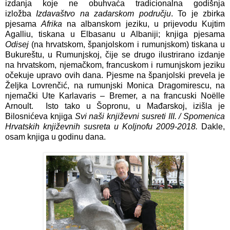
izdanja koje ne obuhvaća tradicionalna godišnja
izložba
Izdavaštvo na zadarskom području
. To je zbirka
pjesama
Afrika
na albanskom jeziku, u prijevodu Kujtim
Agalliu, tiskana u Elbasanu u Albaniji; knjiga pjesama
Odisej
(na hrvatskom, španjolskom i rumunjskom) tiskana u
Bukureštu, u Rumunjskoj, čije se drugo ilustrirano izdanje
na hrvatskom, njemačkom, francuskom i rumunjskom jeziku
očekuje upravo ovih dana. Pjesme na španjolski prevela je
Željka Lovrenčić, na rumunjski Monica Dragomirescu, na
njemački Ute Karlavaris – Bremer, a na francuski Noëlle
Arnoult. Isto tako u Šopronu, u Mađarskoj, izišla je
Bilosnićeva knjiga
Svi naši književni susreti III. / Spomenica
Hrvatskih književnih susreta u Koljnofu 2009-2018.
Dakle,
osam knjiga u godinu dana.