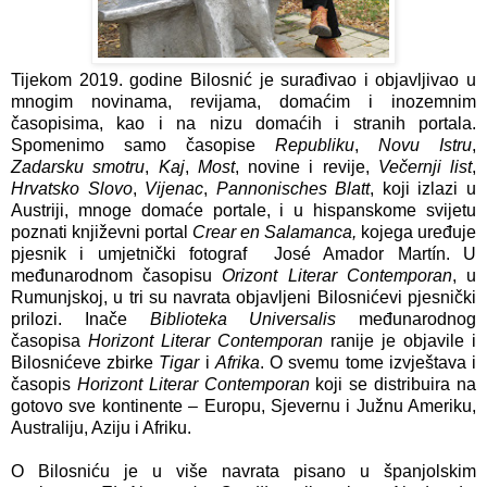
Tijekom 2019. godine Bilosnić je surađivao i objavljivao u
mnogim novinama, revijama, domaćim i inozemnim
časopisima, kao i na nizu domaćih i stranih portala.
Spomenimo samo časopise
Republiku
,
Novu Istru
,
Zadarsku smotru
,
Kaj
,
Most
, novine i revije,
Večernji list
,
Hrvatsko Slovo
,
Vijenac
,
Pannonisches Blatt
, koji izlazi u
Austriji, mnoge domaće portale, i u hispanskome svijetu
poznati književni portal
Crear en Salamanca,
kojega uređuje
pjesnik i umjetnički fotograf José Amador Martín. U
međunarodnom časopisu
Orizont Literar Contemporan
, u
Rumunjskoj, u tri su navrata objavljeni Bilosnićevi pjesnički
prilozi. Inače
Biblioteka Universalis
međunarodnog
časopisa
Horizont Literar Contemporan
ranije je objavile i
Bilosnićeve zbirke
Tigar
i
Afrika
. O svemu tome izvještava i
časopis
Horizont Literar Contemporan
koji se distribuira na
gotovo sve kontinente – Europu, Sjevernu i Južnu Ameriku,
Australiju, Aziju i Afriku.
O Bilosniću je u više navrata pisano u španjolskim