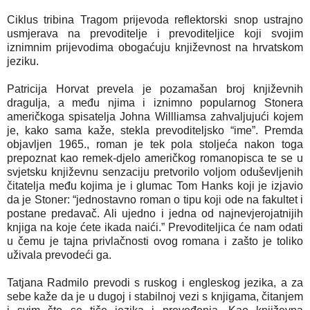
Ciklus tribina Tragom prijevoda reflektorski snop ustrajno
usmjerava na prevoditelje i prevoditeljice koji svojim
iznimnim prijevodima obogaćuju književnost na hrvatskom
jeziku.
Patricija Horvat prevela je pozamašan broj književnih
dragulja, a među njima i iznimno popularnog Stonera
američkoga spisatelja Johna Willliamsa zahvaljujući kojem
je, kako sama kaže, stekla prevoditeljsko “ime”. Premda
objavljen 1965., roman je tek pola stoljeća nakon toga
prepoznat kao remek-djelo američkog romanopisca te se u
svjetsku književnu senzaciju pretvorilo voljom oduševljenih
čitatelja među kojima je i glumac Tom Hanks koji je izjavio
da je Stoner: “jednostavno roman o tipu koji ode na fakultet i
postane predavač. Ali ujedno i jedna od najnevjerojatnijih
knjiga na koje ćete ikada naići.” Prevoditeljica će nam odati
u čemu je tajna privlačnosti ovog romana i zašto je toliko
uživala prevodeći ga.
Tatjana Radmilo prevodi s ruskog i engleskog jezika, a za
sebe kaže da je u dugoj i stabilnoj vezi s knjigama, čitanjem