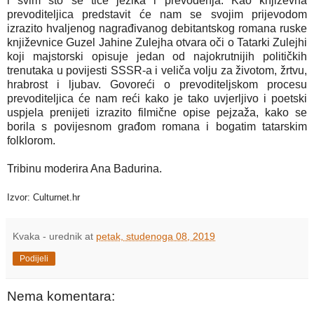
i svim što se tiče jezika i prevođenja. Kao književna
prevoditeljica predstavit će nam se svojim prijevodom
izrazito hvaljenog nagrađivanog debitantskog romana ruske
književnice Guzel Jahine Zulejha otvara oči o Tatarki Zulejhi
koji majstorski opisuje jedan od najokrutnijih političkih
trenutaka u povijesti SSSR-a i veliča volju za životom, žrtvu,
hrabrost i ljubav. Govoreći o prevoditeljskom procesu
prevoditeljica će nam reći kako je tako uvjerljivo i poetski
uspjela prenijeti izrazito filmične opise pejzaža, kako se
borila s povijesnom građom romana i bogatim tatarskim
folklorom.
Tribinu moderira Ana Badurina.
Izvor: Culturnet.hr
Kvaka - urednik
at
petak, studenoga 08, 2019
Podijeli
Nema komentara: