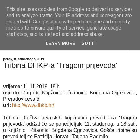
This site uses cookies from Google to deliver its services
"Kvaka"
and to analyze traffic. Your IP address and user-agent are
shared with Google along with performance and security
metrics to ensure quality of service, generate usage
Časopis za književnost ISSN 2459-5632
statistics, and to detect and address abuse.
LEARN MORE
GOT IT
▼
petak, 8. studenoga 2019.
Tribina DHKP-a 'Tragom prijevoda'
vrijeme:
11.11.2019. 18 h
mjesto:
Zagreb; Knjižnica i čitaonica Bogdana Ogrizovića,
Preradovićeva 5
url:
http://www.dhkp.hr/
Tribina Društva hrvatskih književnih prevodilaca 'Tragom
prijevoda' održat će se ponedjeljak, 11. studenog, u 18 sati,
u Knjižnici i čitaonici Bogdana Ogrizovića. Gošće tribine su
prevoditeljice Patricija Horvat i Tatjana Radmilo.