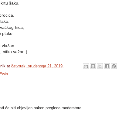
škrtu šaku.
roročica.
 lako.
ovačkog hica,
 plako.
o vlažan.
, nitko važan.)
dnik
at
četvrtak, studenoga 21, 2019
Ewin
i će biti objavljen nakon pregleda moderatora.