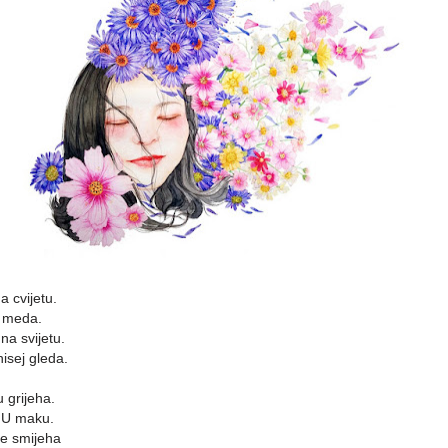
a cvijetu.
i meda.
na svijetu.
isej gleda.
 grijeha.
. U maku.
se smijeha