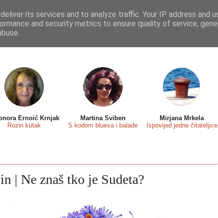
eliver its services and to analyze traffic. Your IP address and 
 sa...
Predstavljamo
Osvrti
Recenzije
Eseji
ormance and security metrics to ensure quality of service, gen
abuse.
onora Ernoić Krnjak
Martina Sviben
Mirjana Mrkela
Rozin kutak
S kodom bluesa i balade
Ispovijed jedne čitateljice
 | Ne znaš tko je Sudeta?