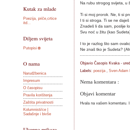
Na rubu strogog svijeta, u 
Kutak za mlade
Ti si moj prorok. Ne, ti si p
Poezija, priče,crtice
I ti si stroga. Ti se ne daješ
itd...
Znadeš li da sam, poslije l
Svu noć u žitu (kao Sudeta)
Diljem svijeta
I to je razlog što sam ovak
Putopisi 🌐
Ne znaš tko je Sudeta? (Ah
O nama
Objavio Časopis
Kvaka - ure
Labels:
poezija
,
Sven Adam 
Narudžbenica
Impresum
Nema komentara :
O časopisu
Objavi komentar
Pravila korištenja
Zaštita privatnosti
Hvala na vašem komentaru. Ist
Kolumnisti/ce |
Sadašnje i bivše
Ukupno prikaza