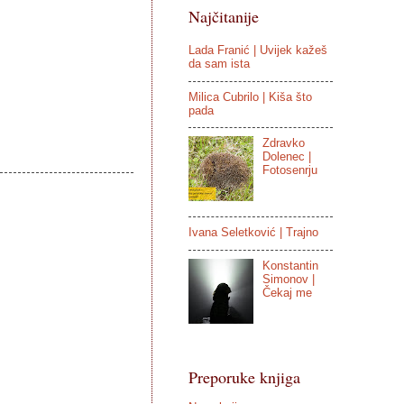
Najčitanije
Lada Franić | Uvijek kažeš
da sam ista
Milica Cubrilo | Kiša što
pada
Zdravko
Dolenec |
Fotosenrju
Ivana Seletković | Trajno
Konstantin
Simonov |
Čekaj me
Preporuke knjiga