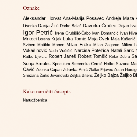
Oznake
Aleksandar Horvat
Ana-Marija Posavec
Andreja Malta
Darija Žilić
Davorka Črnčec
Dejan Iv
Lisenko
Darko Balaš
Igor Petrić
Irena Grubišić-Čabo
Ivan Domančić
Ivan Niv
Mrkoci
Luka Tomić
Maja Cvek
Lorena Kujek
Maja Kušenić
Milan Frčko
Sviben
Matilda Mance
Milan Zagorac
Milica 
Vukašinović
Narcisa Potežica
Natali Šarić
Nada Vučičić
Robert Janeš
Robert Tomšić
Sa
Ratko Bjelčić
Roko Dobra
Sonja Smolec
Speculum
Srebrenka Cernić Hotko
Suzana Ma
Čavić
Zdenko Capan
Zdravka Prnić
Zoran Herci
Zlatko Erjavec
Željko Bajza
Željko B
Snežana
Željka Bitenc
Žarko Jovanovski
Kako naručiti časopis
Narudžbenica