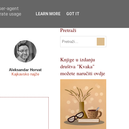
user-agent
Svi natječaji
Pojmovnik
erate usage
LEARN MORE
GOT IT
Pretraži
Knjige u izdanju
društva "Kvaka"
Aleksandar Horvat
možete naručiti ovdje
Kajkavsko najže