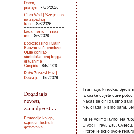
Dobro,
pristajem
- 8/6/2026
Clara Wolf | Sve je tiho
na zapadnoj
fronti
- 8/6/2026
Lada Franić | I imaš
me!
- 8/6/2026
Bookcrossing | Marin
Buovac uoči proslave
Oluje donirao
simboličan broj knjiga
građanima
Gospića
- 8/5/2026
Ruža Zubac-Ištuk |
Dobra je!
- 8/5/2026
Ti si moja Ninočka. Sjediš n
Događanja,
Iz čaške cvijeta cure potoc
novosti,
Načas se čini da smo sami 
zanimljivosti...
Ne, draga. Nismo sami. Jen
Promocije knjiga,
Mi se volimo javno. Na rubu
sajmovi, festivali,
U vodi. Travi. Žitu. Cvijeću
gostovanja. . .
Prorok je skrio svoje resur