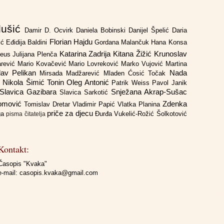
lušić
Damir D. Ocvirk
Daniela Bobinski
Danijel Špelić
Daria
Florian Hajdu
jić
Eđidija Baldini
Gordana Malančuk
Hana Konsa
Katarina Zadrija
Kitana Žižić
Krunoslav
deus
Julijana Plenča
arević
Mario Kovačević
Mario Lovreković
Marko Vujović
Martina
lav Pelikan
Nada
Mirsada Madžarević
Mladen Ćosić Točak
ć
Nikola Šimić Tonin
Oleg Antonić
Patrik Weiss
Pavol Janik
Slavica Gazibara
Snježana Akrap-Sušac
Slavica Sarkotić
Domović
Zdenka
Tomislav Dretar
Vladimir Papić
Vlatka Planina
priče za djecu
iga
Đurđa Vukelić-Rožić
Šolkotović
pisma čitatelja
Kontakt:
Časopis "Kvaka"
e-mail:
casopis.kvaka@gmail.com