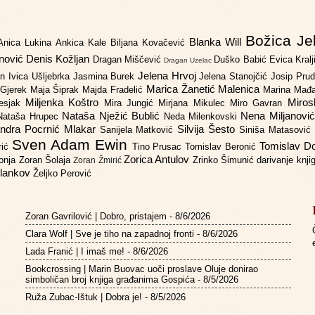
Božica Je
Blanka Will
Anica Lukina
Ankica Kale
Biljana Kovačević
anović
Denis Kožljan
Dragan Miščević
Duško Babić
Evica Kral
Dragan Uzelac
Jelena Hrvoj
an
Ivica Ušljebrka
Jasmina Burek
Jelena Stanojčić
Josip Pru
Marica Žanetić Malenica
 Gjerek
Maja Šiprak
Majda Fradelić
Marina Mađ
Miljenka Koštro
Miros
Lesjak
Mira Jungić
Mirjana Mikulec
Miro Gavran
Nataša Nježić Bublić
Nena Miljanovi
Nataša Hrupec
Neda Milenkovski
ndra Pocrnić Mlakar
Silvija Šesto
Sanijela Matković
Siniša Matasović
Sven Adam Ewin
Tomislav 
rić
Tino Prusac
Tomislav Beronić
Zorica Antulov
gonja
Zoran Šolaja
Zrinko Šimunić
darivanje knj
Zoran Žmirić
ilankov
Željko Perović
Zoran Gavrilović | Dobro, pristajem
- 8/6/2026
Clara Wolf | Sve je tiho na zapadnoj fronti
- 8/6/2026
Lada Franić | I imaš me!
- 8/6/2026
Bookcrossing | Marin Buovac uoči proslave Oluje donirao
simboličan broj knjiga građanima Gospića
- 8/5/2026
Ruža Zubac-Ištuk | Dobra je!
- 8/5/2026