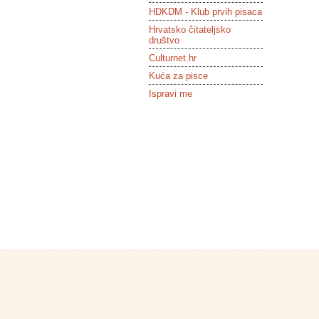
HDKDM - Klub prvih pisaca
Hrvatsko čitateljsko
društvo
Culturnet.hr
Kuća za pisce
Ispravi me