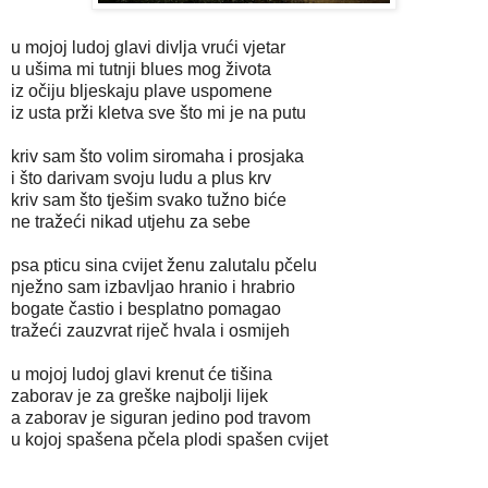
u mojoj ludoj glavi divlja vrući vjetar
u ušima mi tutnji blues mog života
iz očiju bljeskaju plave uspomene
iz usta prži kletva sve što mi je na putu
kriv sam što volim siromaha i prosjaka
i što darivam svoju ludu a plus krv
kriv sam što tješim svako tužno biće
ne tražeći nikad utjehu za sebe
psa pticu sina cvijet ženu zalutalu pčelu
nježno sam izbavljao hranio i hrabrio
bogate častio i besplatno pomagao
tražeći zauzvrat riječ hvala i osmijeh
u mojoj ludoj glavi krenut će tišina
zaborav je za greške najbolji lijek
a zaborav je siguran jedino pod travom
u kojoj spašena pčela plodi spašen cvijet