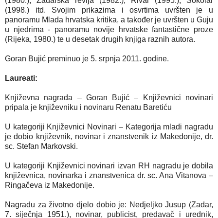
(1980.), Zadarska revija (1982.), Rival (1995.), Sokolar
(1998.) itd. Svojim prikazima i osvrtima uvršten je u
panoramu Mlada hrvatska kritika, a također je uvršten u Guju
u njedrima - panoramu novije hrvatske fantastične proze
(Rijeka, 1980.) te u desetak drugih knjiga raznih autora.
Goran Bujić preminuo je 5. srpnja 2011. godine.
Laureati:
Književna nagrada – Goran Bujić – Književnici novinari
pripala je književniku i novinaru Renatu Baretiću
U kategoriji Književnici Novinari – Kategorija mladi nagradu
je dobio književnik, novinar i znanstvenik iz Makedonije, dr.
sc. Stefan Markovski.
U kategoriji Književnici novinari izvan RH nagradu je dobila
književnica, novinarka i znanstvenica dr. sc. Ana Vitanova –
Ringačeva iz Makedonije.
Nagradu za životno djelo dobio je: Nedjeljko Jusup (Zadar,
7. siječnja 1951.), novinar, publicist, predavač i urednik,