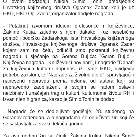
O ovom događaju Nikola Šimić Tonin, predsjednik
Hrvatskog književnog društva Ogranak Zadar, koji je uz
HKD, HKD Og. Zadar, organizator dodjele nagrada.
- Potaknut izvornom idejom profesorice i književnice,
Žakline Kutija, zajedno s njom dakako i uz nesebičnu
pomoć i podršku Zadarskoga lista, Hrvatskoga književnoga
društva, Hrvatskoga književnoga društva Ogranak Zadar
kojem sam na čelu, odlučili smo pokrenuti književnu
nagradu u sjećanje na Gorana Bujića: "Goran Bujić -
Književna nagrada - Književnici novinari", i nagrade "Donat"
za književni i kulturni doprinos uz Dane HKD, uvidjevši
potrebu za istom, te "Nagrade za životno djelo" ispravljajući i
nanesenu nepravdu prema nekima od autora koji su
nepravedno zaobilaženi, a svojim su radom ostavili
neizbrisiv i značajan trag u kulturi, kulturnome životu RH i
izvan njenih granica, kazao je Šimić Tonin te dodao:
- Nagrade će se dodjeljivati godišnje, 28. studenog na
Goranov rođendan, a o nagradama će odlučivati žiri koji će
se sastavljati za svaku tekuću godinu.
Za ovu godinu žiri su činili: Žaklina Kutija, Nikola Šimić