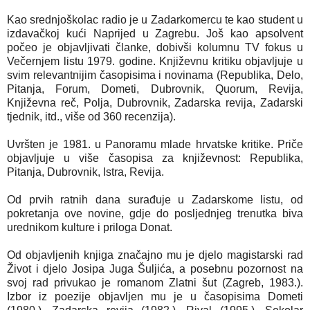
Kao srednjoškolac radio je u Zadarkomercu te kao student u
izdavačkoj kući Naprijed u Zagrebu. Još kao apsolvent
počeo je objavljivati članke, dobivši kolumnu TV fokus u
Večernjem listu 1979. godine. Književnu kritiku objavljuje u
svim relevantnijim časopisima i novinama (Republika, Delo,
Pitanja, Forum, Dometi, Dubrovnik, Quorum, Revija,
Književna reč, Polja, Dubrovnik, Zadarska revija, Zadarski
tjednik, itd., više od 360 recenzija).
Uvršten je 1981. u Panoramu mlade hrvatske kritike. Priče
objavljuje u više časopisa za književnost: Republika,
Pitanja, Dubrovnik, Istra, Revija.
Od prvih ratnih dana surađuje u Zadarskome listu, od
pokretanja ove novine, gdje do posljednjeg trenutka biva
urednikom kulture i priloga Donat.
Od objavljenih knjiga značajno mu je djelo magistarski rad
Život i djelo Josipa Juga Šuljića, a posebnu pozornost na
svoj rad privukao je romanom Zlatni šut (Zagreb, 1983.).
Izbor iz poezije objavljen mu je u časopisima Dometi