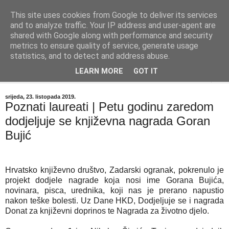
This site uses cookies from Google to deliver its services
"Kvaka"
and to analyze traffic. Your IP address and user-agent are
shared with Google along with performance and security
metrics to ensure quality of service, generate usage
Časopis za književnost ISSN 2459-5632
statistics, and to detect and address abuse.
LEARN MORE
GOT IT
▼
srijeda, 23. listopada 2019.
Poznati laureati | Petu godinu zaredom
dodjeljuje se književna nagrada Goran
Bujić
Hrvatsko književno društvo, Zadarski ogranak, pokrenulo je
projekt dodjele nagrade koja nosi ime Gorana Bujića,
novinara, pisca, urednika, koji nas je prerano napustio
nakon teške bolesti. Uz Dane HKD, Dodjeljuje se i nagrada
Donat za književni doprinos te Nagrada za životno djelo.