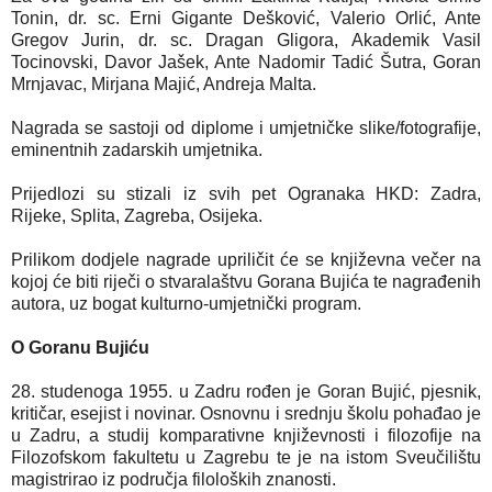
Tonin, dr. sc. Erni Gigante Dešković, Valerio Orlić, Ante
Gregov Jurin, dr. sc. Dragan Gligora, Akademik Vasil
Tocinovski, Davor Jašek, Ante Nadomir Tadić Šutra, Goran
Mrnjavac, Mirjana Majić, Andreja Malta.
Nagrada se sastoji od diplome i umjetničke slike/fotografije,
eminentnih zadarskih umjetnika.
Prijedlozi su stizali iz svih pet Ogranaka HKD: Zadra,
Rijeke, Splita, Zagreba, Osijeka.
Prilikom dodjele nagrade upriličit će se književna večer na
kojoj će biti riječi o stvaralaštvu Gorana Bujića te nagrađenih
autora, uz bogat kulturno-umjetnički program.
O Goranu Bujiću
28. studenoga 1955. u Zadru rođen je Goran Bujić, pjesnik,
kritičar, esejist i novinar. Osnovnu i srednju školu pohađao je
u Zadru, a studij komparativne književnosti i filozofije na
Filozofskom fakultetu u Zagrebu te je na istom Sveučilištu
magistrirao iz područja filoloških znanosti.