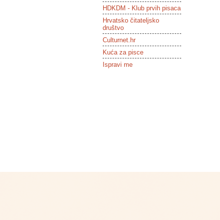
HDKDM - Klub prvih pisaca
Hrvatsko čitateljsko
društvo
Culturnet.hr
Kuća za pisce
Ispravi me