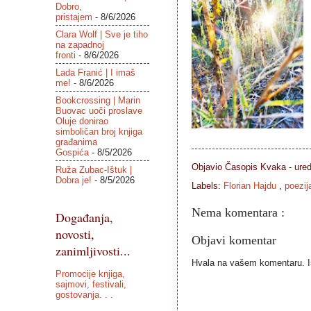
Dobro,
pristajem
- 8/6/2026
Clara Wolf | Sve je tiho
na zapadnoj
fronti
- 8/6/2026
Lada Franić | I imaš
me!
- 8/6/2026
Bookcrossing | Marin
Buovac uoči proslave
Oluje donirao
simboličan broj knjiga
građanima
Gospića
- 8/5/2026
Objavio Časopis
Kvaka - ure
Ruža Zubac-Ištuk |
Dobra je!
- 8/5/2026
Labels:
Florian Hajdu
,
poezij
Nema komentara :
Događanja,
novosti,
Objavi komentar
zanimljivosti...
Hvala na vašem komentaru. Ist
Promocije knjiga,
sajmovi, festivali,
gostovanja. . .