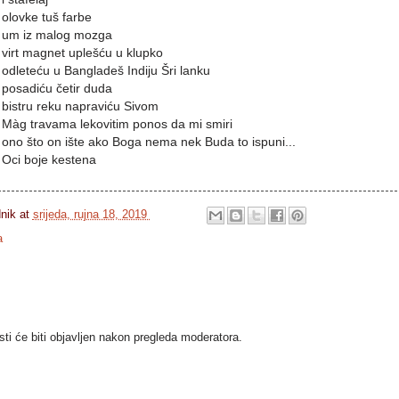
olovke tuš farbe
um iz malog mozga
virt magnet uplešću u klupko
odleteću u Bangladeš Indiju Šri lanku
posadiću četir duda
bistru reku napraviću Sivom
Màg travama lekovitim ponos da mi smiri
ono što on ište ako Boga nema nek Buda to ispuni...
Oci boje kestena
dnik
at
srijeda, rujna 18, 2019
a
i će biti objavljen nakon pregleda moderatora.