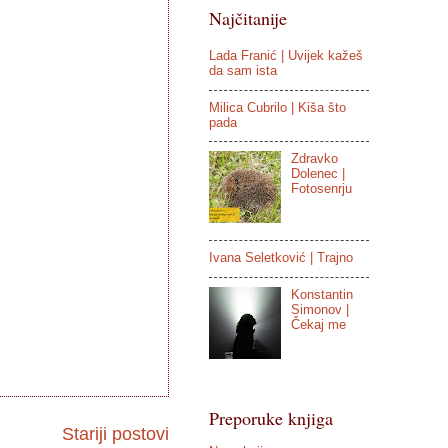
Najčitanije
Lada Franić | Uvijek kažeš
da sam ista
Milica Cubrilo | Kiša što
pada
Zdravko
Dolenec |
Fotosenrju
Ivana Seletković | Trajno
Konstantin
Simonov |
Čekaj me
Preporuke knjiga
Stariji postovi