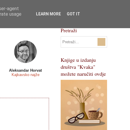
user-agent
Svi natječaji
Pojmovnik
erate usage
LEARN MORE
GOT IT
Pretraži
Knjige u izdanju
društva "Kvaka"
Aleksandar Horvat
možete naručiti ovdje
Kajkavsko najže