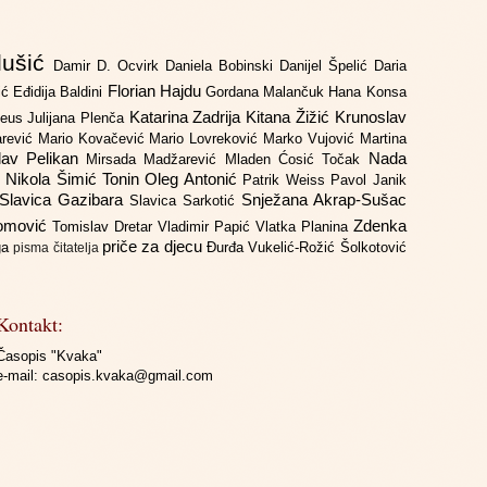
lušić
Damir D. Ocvirk
Daniela Bobinski
Danijel Špelić
Daria
Florian Hajdu
jić
Eđidija Baldini
Gordana Malančuk
Hana Konsa
Katarina Zadrija
Kitana Žižić
Krunoslav
deus
Julijana Plenča
arević
Mario Kovačević
Mario Lovreković
Marko Vujović
Martina
lav Pelikan
Nada
Mirsada Madžarević
Mladen Ćosić Točak
ć
Nikola Šimić Tonin
Oleg Antonić
Patrik Weiss
Pavol Janik
Slavica Gazibara
Snježana Akrap-Sušac
Slavica Sarkotić
Domović
Zdenka
Tomislav Dretar
Vladimir Papić
Vlatka Planina
priče za djecu
iga
Đurđa Vukelić-Rožić
Šolkotović
pisma čitatelja
Kontakt:
Časopis "Kvaka"
e-mail:
casopis.kvaka@gmail.com