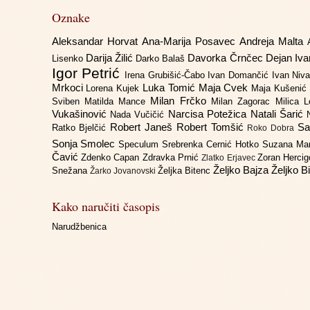
Oznake
Aleksandar Horvat
Ana-Marija Posavec
Andreja Malta
Darija Žilić
Davorka Črnčec
Dejan Iv
Lisenko
Darko Balaš
Igor Petrić
Irena Grubišić-Čabo
Ivan Domančić
Ivan Niv
Mrkoci
Luka Tomić
Maja Cvek
Lorena Kujek
Maja Kušenić
Milan Frčko
Sviben
Matilda Mance
Milan Zagorac
Milica 
Vukašinović
Narcisa Potežica
Natali Šarić
Nada Vučičić
Robert Janeš
Robert Tomšić
Sa
Ratko Bjelčić
Roko Dobra
Sonja Smolec
Speculum
Srebrenka Cernić Hotko
Suzana Ma
Čavić
Zdenko Capan
Zdravka Prnić
Zoran Herci
Zlatko Erjavec
Željko Bajza
Željko B
Snežana
Željka Bitenc
Žarko Jovanovski
Kako naručiti časopis
Narudžbenica