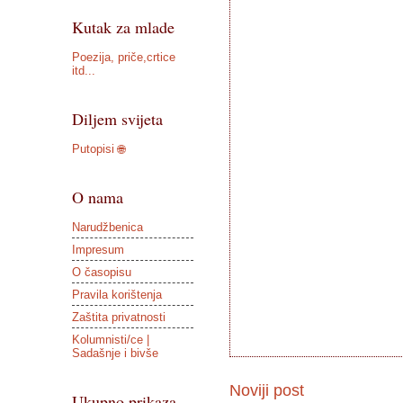
Kutak za mlade
Poezija, priče,crtice
itd...
Diljem svijeta
Putopisi 🌐
O nama
Narudžbenica
Impresum
O časopisu
Pravila korištenja
Zaštita privatnosti
Kolumnisti/ce |
Sadašnje i bivše
Noviji post
Ukupno prikaza