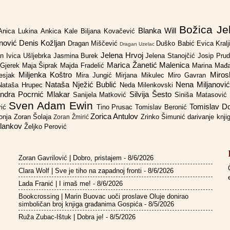
Božica Je
Blanka Will
Anica Lukina
Ankica Kale
Biljana Kovačević
anović
Denis Kožljan
Dragan Miščević
Duško Babić
Evica Kral
Dragan Uzelac
Jelena Hrvoj
an
Ivica Ušljebrka
Jasmina Burek
Jelena Stanojčić
Josip Pru
Marica Žanetić Malenica
 Gjerek
Maja Šiprak
Majda Fradelić
Marina Mađ
Miljenka Koštro
Miros
Lesjak
Mira Jungić
Mirjana Mikulec
Miro Gavran
Nataša Nježić Bublić
Nena Miljanovi
Nataša Hrupec
Neda Milenkovski
ndra Pocrnić Mlakar
Silvija Šesto
Sanijela Matković
Siniša Matasović
Sven Adam Ewin
Tomislav 
rić
Tino Prusac
Tomislav Beronić
Zorica Antulov
gonja
Zoran Šolaja
Zrinko Šimunić
darivanje knj
Zoran Žmirić
ilankov
Željko Perović
Zoran Gavrilović | Dobro, pristajem
- 8/6/2026
Clara Wolf | Sve je tiho na zapadnoj fronti
- 8/6/2026
Lada Franić | I imaš me!
- 8/6/2026
Bookcrossing | Marin Buovac uoči proslave Oluje donirao
simboličan broj knjiga građanima Gospića
- 8/5/2026
Ruža Zubac-Ištuk | Dobra je!
- 8/5/2026