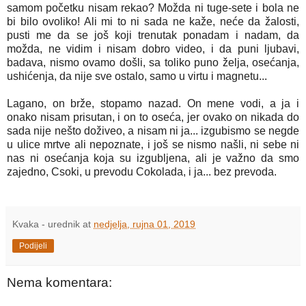
samom početku nisam rekao? Možda ni tuge-sete i bola ne
bi bilo ovoliko! Ali mi to ni sada ne kaže, neće da žalosti,
pusti me da se još koji trenutak ponadam i nadam, da
možda, ne vidim i nisam dobro video, i da puni ljubavi,
badava, nismo ovamo došli, sa toliko puno želja, osećanja,
ushićenja, da nije sve ostalo, samo u virtu i magnetu...
Lagano, on brže, stopamo nazad. On mene vodi, a ja i
onako nisam prisutan, i on to oseća, jer ovako on nikada do
sada nije nešto doživeo, a nisam ni ja... izgubismo se negde
u ulice mrtve ali nepoznate, i još se nismo našli, ni sebe ni
nas ni osećanja koja su izgubljena, ali je važno da smo
zajedno, Csoki, u prevodu Cokolada, i ja... bez prevoda.
Kvaka - urednik
at
nedjelja, rujna 01, 2019
Podijeli
Nema komentara: