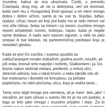
izuzetne, kakva se ova ukazivala. Csoki, u prevodu
Čokolada, drug moj, ali ne iz detinjstva, već od onomad,
kada sam mu u Hungarskoj život spasao a on meni mnogo
dobra i dobro učinio, samo je na sve to, šnjufao, tuftao,
njakao, cičao, lanuo po koji put kada mu je neki mirisni val
nos više iritirao, šetao sa mnom i za mnom, izuzetno mnogo
repom prijateljski zvonio, bubnjao, lupao, kada je negde
njime dotakao. A sada sam sasvim siguran, u sebi se jako
smejao ili bar kikotao, toj pantomimičnoj predstavi koju je
nesedeći gledao.
Kada se prvi čin završio, i zavesa spustila sa
zaključavanjem ionako slabašnih, godina punih, ronulih, ali
još vrata, krenuli smo napolje i nizbrdo, Slatkoimeni i ja. Da
bismo nakon stotinak metara, pređenih, u mrtvoj ulici,
skrenuli udesno, kao u lakat krivini, u neku takođe istu ali
bar vodoravnu i donekle ne krivudavu, za pešake
popločanu, ne istim pločama, ulicu, koja je vodila tamo...
Tamo smo stigli mnogo pre vremena, ali je meni bilo „ako“ i
nevažno, jer sam uživao u svemu što mi je na um padalo, a
toga je bilo jako mnogo i izuzetno prijatno i lepo. Za to
vreme sve je prolazilo, masa neznanih, auta raznih, kamiona