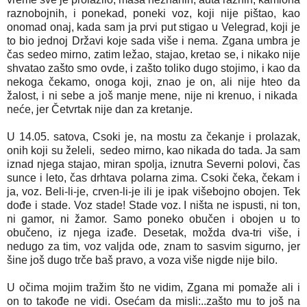
raznobojnih, i ponekad, poneki voz, koji nije pištao, kao
onomad onaj, kada sam ja prvi put stigao u Velegrad, koji je
to bio jednoj Državi koje sada više i nema. Zgana umbra je
čas sedeo mirno, zatim ležao, stajao, kretao se, i nikako nije
shvatao zašto smo ovde, i zašto toliko dugo stojimo, i kao da
nekoga čekamo, onoga koji, znao je on, ali nije hteo da
žalost, i ni sebe a još manje mene, nije ni krenuo, i nikada
neće, jer Četvrtak nije dan za kretanje.
U 14.05. satova, Csoki je, na mostu za čekanje i prolazak,
onih koji su želeli, sedeo mirno, kao nikada do tada. Ja sam
iznad njega stajao, miran spolja, iznutra Severni polovi, čas
sunce i leto, čas drhtava polarna zima. Csoki čeka, čekam i
ja, voz. Beli-li-je, crven-li-je ili je ipak višebojno obojen. Tek
dođe i stade. Voz stade! Stade voz. I ništa ne ispusti, ni ton,
ni gamor, ni žamor. Samo poneko obučen i obojen u to
obučeno, iz njega izađe. Desetak, možda dva-tri više, i
nedugo za tim, voz valjda ode, znam to sasvim sigurno, jer
šine još dugo trče baš pravo, a voza više nigde nije bilo.
U očima mojim tražim što ne vidim, Zgana mi pomaže ali i
on to takođe ne vidi. Osećam da misli:..zašto mu to još na