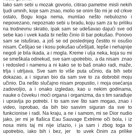
Iako sam sebi u mozak govorio, citirao pametne misli nekih
ljudi umnih, koje sam znao, molio se onim što mi je od crkve
ostalo, Bogu koga nema, mumlao nešto nebulozno i
nepovezano, nepoznato sebi u bradu, koju sam za tu priliku
na trodnevnu skratio, ipak sam se udešavao dajući sve od
sebe kao i uvek kada bi nešto činio ili bar pokušao. Ponovo
sam se istuširao, a još se od poslednjeg čestito ni osušio
nisam. Češljao se i kosu pokušao učešljati, lepše i nehajnije
negoli je bila ikada, a i mogla. Kreme i ulja neka, koja su mi
se smeškala odnekud, sve sam upotrebio, a da nisam znao
i redosled i namenu a ni kako se to baš onako radi, maže,
trlja i utrljava. Sve sam to više puta učinio, da bih sebi
dokazao, a i siguran bio da sam sve to za dobrobit moju
učinio. Da nešto slučajno nisam propustio, i moja osećanja
zadovoljio, a i onako izgledao, kao u nekim godinama,
nauke o čoveku i moći organa i organizma, da s tim sarađuje
i upravlja po potrebi. I to sam sve što sam mogao, znao i
video, isprobao, da bih bio sasvim siguran da sve to
funkcionise i radi. Na kraju, a ne i samom, mi se Dior nudio
jako, jer mi je flašica Eau Sauvage Extréme oči bola, i iz
nosa miris taj mi nije izlazio, i ja sam i zbog toga to
upotrebio, iako bih i bez, jer to uvek činim za prilike