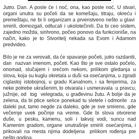
Jutro. Dan. A posle će i noć, ona, kao posle noć. U stvari,
organi unutra su počeli da se komešaju, titraju, okreću i
premeštaju, ne bi li organizam a prvenstveno nešto u glavi
smirili, domozgali, odtucali i ukolotečinili. Da bi ceo sistem,
zajedno možda, sinhrono, počeo ponovo da funkcioniše, na
način, kako je to Stvoritelj nekada sa Evom i Adamom
predvideo.
Bilo je ne za verovati, da će spavanje početi, jutro razdaniti,
dan nazvan imenom, početi. Kao što je sve ostalo počelo,
onomad, slučajem i srećom nekom, prilikom gledanja u
slova, koja su kuglu okretala u duši sa osećanjima, u zgradi
ciglastoj istobojnoj, u gradu Kanalnom, i sa fenjerima, za
neke potrebe ukrašenim, to otvarala i usmeravala u pravcu,
južnije, od tog velegrada, u građevinu žutu. A bolje da je
zelena, da bi ptice selice ponekad tu sletele i odmorile za
daleki put, tamo negde za daleko, gde je sve smireno, gde
večernje uvek počinje na vreme. Gde bi slova otvorene
duše, u pesku, kamenu, soli i takvoj vodi, suncu nad
Kamenim gradom, organe unutrašnje smirili osećanjima, i
prikovali na mesta njima dodeljena prilikom rođenja pre
nešto godina.