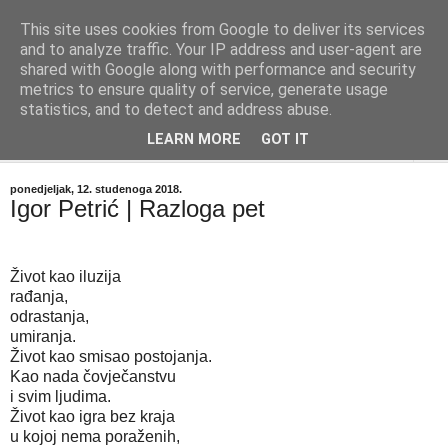
This site uses cookies from Google to deliver its services
"Kvaka"
and to analyze traffic. Your IP address and user-agent are
shared with Google along with performance and security
metrics to ensure quality of service, generate usage
Časopis za književnost ISSN 2459-5632
statistics, and to detect and address abuse.
LEARN MORE
GOT IT
▼
ponedjeljak, 12. studenoga 2018.
Igor Petrić | Razloga pet
Život kao iluzija
rađanja,
odrastanja,
umiranja.
Život kao smisao postojanja.
Kao nada čovječanstvu
i svim ljudima.
Život kao igra bez kraja
u kojoj nema poraženih,