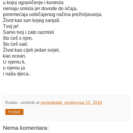
u kojoj ograničenje i kontrola
nemaju smisla jer dovode do očaja,
poremećaja uobičajenog načina preživljavanja.
Život kao san kojeg sanjaš.
Tvoj je!
Samo tvoj i zato razmisli
što ćeš s njim,
što ćeš sad.
Život kao cijeli jedan svijet,
kao ocean.
U njemu ti,
u njemu ja
i naša djeca.
Kvaka - urednik
at
ponedjeljak, studenoga 12, 2018
Podijeli
Nema komentara: